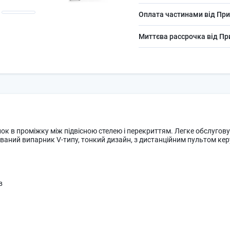
Оплата частинами від При
Миттєва рассрочка від П
ок в проміжку між підвісною стелею і перекриттям. Легке обслугов
зований випарник V-типу, тонкий дизайн, з дистанційним пультом ке
 в