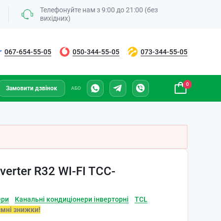
Телефонуйте нам з 9:00 до 21:00 (без
вихідних)
067-654-55-05
050-344-55-05
073-344-55-05
0
Замовити дзвінок
АБО
verter R32 WI-FI TCC-
ери
Канальні кондиціонери інверторні
TCL
ємні знижки!