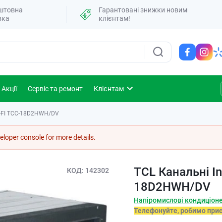
штовна
Гарантовані знижки новим
вка
клієнтам!
Акції
Сервіс та ремонт
Клієнтам
WI-FI TCC-18D2HWH/DV
loper console for more details.
TCL Канальні In
КОД
142302
18D2HWH/DV
Напіромислові кондиціон
Телефонуйте, робимо при