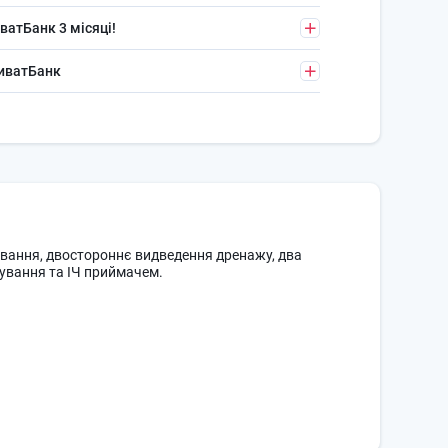
ватБанк 3 місяці!
риватБанк
ування, двостороннє видведення дренажу, два
рування та ІЧ приймачем.