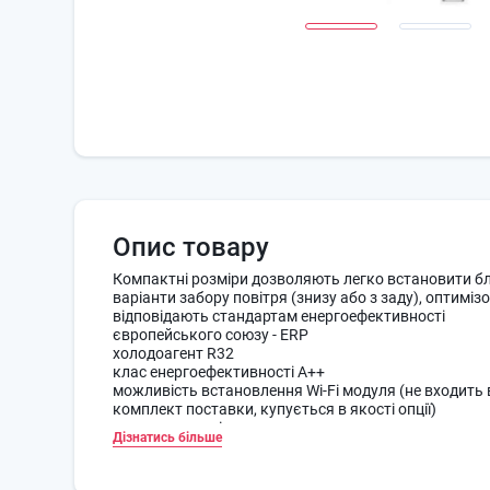
Опис товару
Компактні розміри дозволяють легко встановити бл
варіанти забору повітря (знизу або з заду), оптимі
відповідають стандартам енергоефективності
європейського союзу - ERP
холодоагент R32
клас енергоефективності А++
можливість встановлення Wi-Fi модуля (не входить
комплект поставки, купується в якості опції)
двостороннє відведення дренажу
Дізнатись більше
легке обслуговування
два варіанти забору повітря
оптимізований випарник V-типу