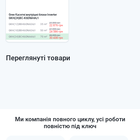
Gree Касетні внутрішні блоки Inverter
GKH(24)BC-K6DNA4A/I
24 599 грн
GKH(12)BB-K6DNA3A/I
35 m²
22 876 грн
27 999 грн
GKH(18)BB-K6DNA3A/I
50 m²
24 586 грн
35 999 грн
GKH(24)BC-K6DNA4A/I
70 m²
30 438 грн
Переглянуті товари
Ми компанія повного циклу, усі роботи
повністю під ключ