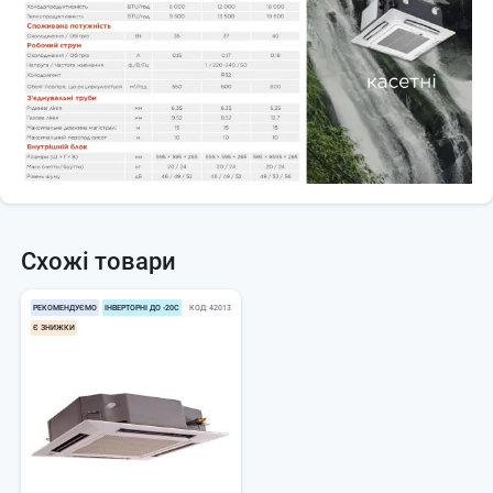
Схожі товари
РЕКОМЕНДУЄМО
ІНВЕРТОРНІ ДО -20С
КОД
42013
Є ЗНИЖКИ