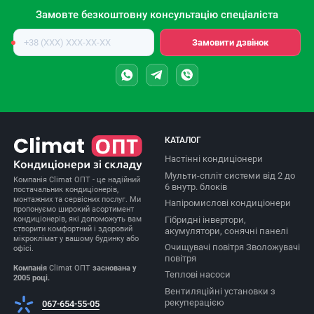
Замовте безкоштовну консультацію спеціаліста
Номер
Замовити дзвінок
телефону
КАТАЛОГ
Настінні кондиціонери
Мульти-спліт системи від 2 до
Компанія Climat ОПТ - це надійний
6 внутр. блоків
постачальник кондиціонерів,
монтажних та сервісних послуг. Ми
Напіромислові кондиціонери
пропонуємо широкий асортимент
Гібридні інвертори,
кондиціонерів, які допоможуть вам
створити комфортний і здоровий
акумулятори, сонячні панелі
мікроклімат у вашому будинку або
Очищувачі повітря Зволожувачі
офісі.
повітря
Компанія
Climat ОПТ
заснована у
Теплові насоси
2005 році.
Вентиляційні установки з
рекуперацією
067-654-55-05