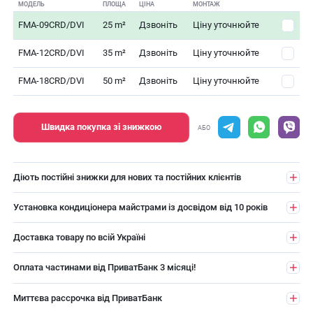
МОДЕЛЬ
ПЛОЩА
ЦІНА
МОНТАЖ
FMA-09CRD/DVI
25 m²
Дзвоніть
Ціну уточнюйте
FMA-12CRD/DVI
35 m²
Дзвоніть
Ціну уточнюйте
FMA-18CRD/DVI
50 m²
Дзвоніть
Ціну уточнюйте
Швидка покупка зі знижкою
АБО
Діють постійні знижки для нових та постійних клієнтів
Установка кондиціонера майстрами із досвідом від 10 років
Доставка товару по всій Україні
Оплата частинами від ПриватБанк 3 місяці!
Миттєва рассрочка від ПриватБанк