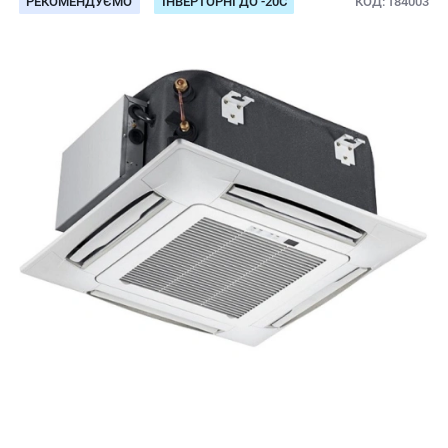
РЕКОМЕНДУЄМО
ІНВЕРТОРНІ ДО -20С
КОД
184003