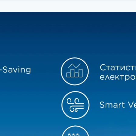
й дає можливість керувати кондиціонером дистанційно через смарт
ція / осушення / AUTO