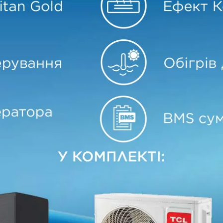
оз
nd)
 потужний інверторний кондиціонер для приміщень до
50 м²
, який 
0 °C.