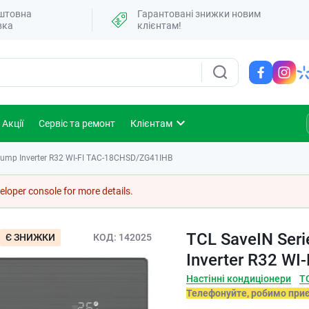
штовна
Гарантовані знижки новим
вка
клієнтам!
Акції
Сервіс та ремонт
Клієнтам
 Pump Inverter R32 WI-FI TAC-18CHSD/ZG41IHB
loper console for more details.
TCL SaveIN Ser
Є ЗНИЖКИ
КОД
142025
Inverter R32 W
Настінні кондиціонери
T
Телефонуйте, робимо при