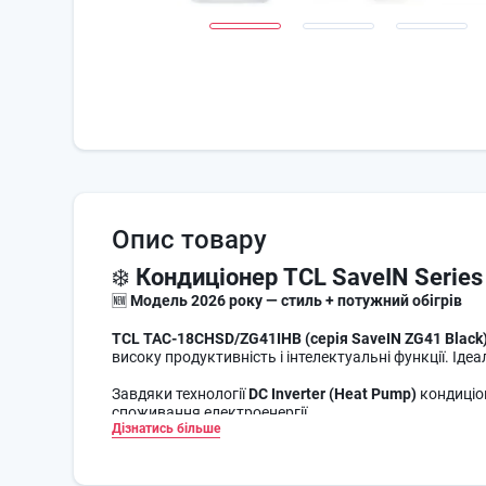
Опис товару
❄️
Кондиціонер TCL SaveIN Serie
🆕
Модель 2026 року — стиль + потужний обігрів
TCL TAC-18CHSD/ZG41IHB (серія SaveIN ZG41 Black
високу продуктивність і інтелектуальні функції. Ідеа
Завдяки технології
DC Inverter (Heat Pump)
кондиціо
споживання електроенергії.
Дізнатись більше
Система працює на сучасному холодоагенті
R32
, щ
температурі до −30 °C
, що дозволяє використовува