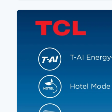
Модель оснащена
вбудованим Wi-Fi модулем
, яки
⚙️
Основні характеристики
🆕
Модель: 2026 року
❄️ Потужність охолодження:
≈ 5,1 кВт (18000 BTU)
🔥 Потужність обігріву:
≈ 5,2 кВт
📏 Рекомендована площа приміщення:
до 50 м²
🌡
Обігрів при температурі до −30 °C
📱
Вбудований Wi-Fi — керування зі смартфона
⚡ Тип компресора:
DC Inverter (Heat Pump)
🌿 Холодоагент:
R32
⚡ Клас енергоефективності:
A++ / A+++
🔇 Низький рівень шуму
🔄 Режими роботи:
охолодження / обігрів / вентиля
📐
Габарити
📦 Внутрішній блок:
≈ 900 × 300 × 215 мм
📦 Зовнішній блок:
≈ 795 × 549 × 305 мм
⚖️ Вага внутрішнього блоку:
≈ 10–11 кг
⚖️ Вага зовнішнього блоку:
≈ 30–35 кг
⭐
Переваги TCL SaveIN ZG41 Black
🖤
Преміальний чорний дизайн (Black Edition)