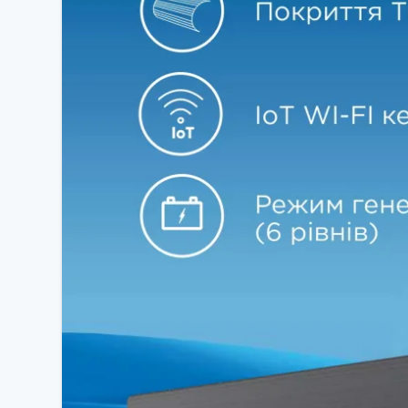
🔥
Тепловий насос
— ефективне опалення взимку
🌡
Обігрів до −30 °C
— стабільна робота навіть у мор
📱
Вбудований Wi-Fi
— дистанційне керування
⚡
Інверторна технологія
— економія електроенергії
🌬
Плавний та комфортний потік повітря (Gentle Wi
🔇
Тиха робота
— комфорт у будь-який час
🚀
Turbo режим
— швидке охолодження або обігрів
🌙
Sleep режим
— комфортний сон
🧼
Самоочищення та захист теплообмінника
✅
TCL TAC-18CHSD/ZG41IHB (SaveIN Black Series)
—
ефективну роботу навіть при сильних морозах до −3