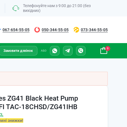
Телефонуйте нам з 9:00 до 21:00 (без
вихідних)
067-654-55-05
050-344-55-05
073-344-55-05
0
Замовити дзвінок
АБО
ies ZG41 Black Heat Pump
I-FI TAC-18CHSD/ZG41IHB
CL
ємні знижки!