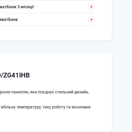
ватБанк 3 місяці!
риватБанк
SD/ZG41IHB
орною панеллю, яка поєднує стильний дизайн,
абільну температуру, тиху роботу та економне
здатний ефективно працювати на
обігрів при