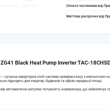
Оплата частинами від При
Миттєва рассрочка від П
s ZG41 Black Heat Pump Inverter TAC-18CH
)
— сучасна інверторна спліт-система преміум-класу з елегантною ч
льно підходить для квартир, будинків та офісів середньої площі.
нер автоматично регулює потужність компресора, що забезпечує ст
о забезпечує ефективний теплообмін і екологічність. Кондиціонер 
ти його як основне джерело тепла взимку.