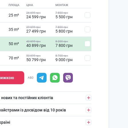
ПЛОЩА
ЦІНА
МОНТАЖ
26 699 грн
7 800 грн
25 m²
24 599 грн
5 500 грн
29 699 грн
7 800 грн
35 m²
27 499 грн
5 800 грн
43 699 грн
8 200 грн
50 m²
40 899 грн
7 800 грн
53 699 грн
8 700 грн
70 m²
50 799 грн
9 000 грн
знижкою
АБО
 нових та постійних клієнтів
айстрами із досвідом від 10 років
країні