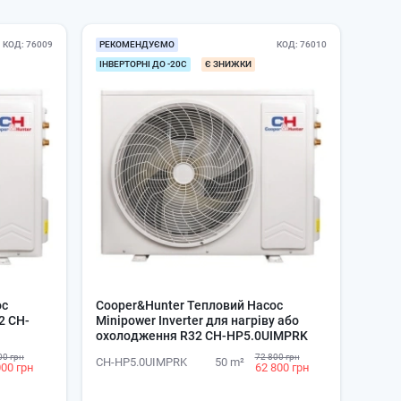
КОД
76009
РЕКОМЕНДУЄМО
КОД
76010
ІНВЕРТОРНІ ДО -20С
Є ЗНИЖКИ
ос
Cooper&Hunter Тепловий Насос
2 CH-
Minipower Inverter для нагріву або
охолодження R32 CH-HP5.0UIMPRK
00 грн
72 800 грн
CH-HP5.0UIMPRK
50 m²
000 грн
62 800 грн