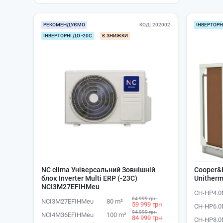
РЕКОМЕНДУЄМО
КОД
202002
ІНВЕРТОРНІ
ІНВЕРТОРНІ ДО -20С
Є ЗНИЖКИ
NC clima Універсальний Зовнішній
Cooper&H
блок Inverter Multi ERP (-23C)
Unither
NCI3M27EFIHMeu
CH-HP4.0
64 999 грн
NCI3M27EFIHMeu
80 m²
59 999 грн
CH-HP6.0
94 999 грн
NCI4M36EFIHMeu
100 m²
84 999 грн
CH-HP8.0