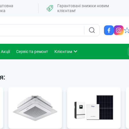
штовна
Гарантовані знижки новим
вка
клієнтам!
Акції
Сервіс та ремонт
Клієнтам
я: