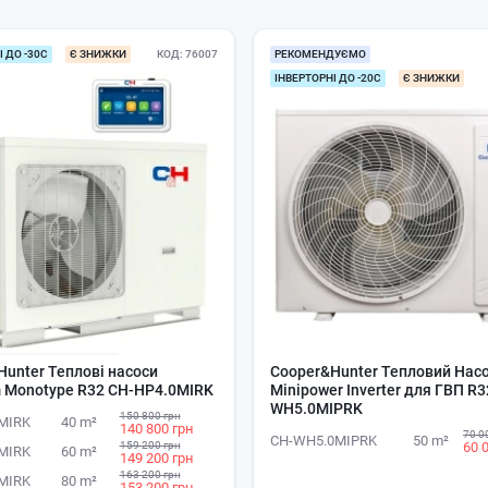
 ДО -30С
Є ЗНИЖКИ
КОД
76007
РЕКОМЕНДУЄМО
ІНВЕРТОРНІ ДО -20С
Є ЗНИЖКИ
unter Теплові насоси
Cooper&Hunter Тепловий Нас
m Monotype R32 CH-HP4.0MIRK
Minipower Inverter для ГВП R3
WH5.0MIPRK
150 800 грн
MIRK
40 m²
140 800 грн
70 0
CH-WH5.0MIPRK
50 m²
159 200 грн
60 
MIRK
60 m²
149 200 грн
163 200 грн
MIRK
80 m²
153 200 грн