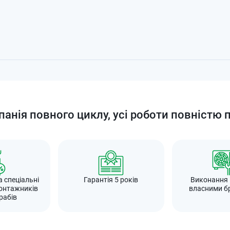
анія повного циклу, усі роботи повністю 
а спеціальні
Гарантія 5 років
Виконання
онтажників
власними б
рабів