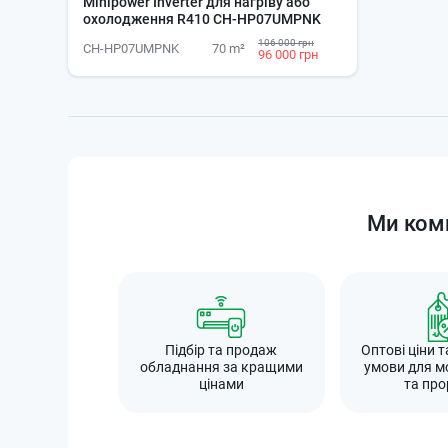
Minipower Inverter для нагріву або
охолодження R410 CH-HP07UMPNK
106 000 грн
CH-HP07UMPNK
70 m²
96 000 грн
Ми комп
Підбір та продаж
Оптові ціни т
обладнання за кращими
умови для м
цінами
та про