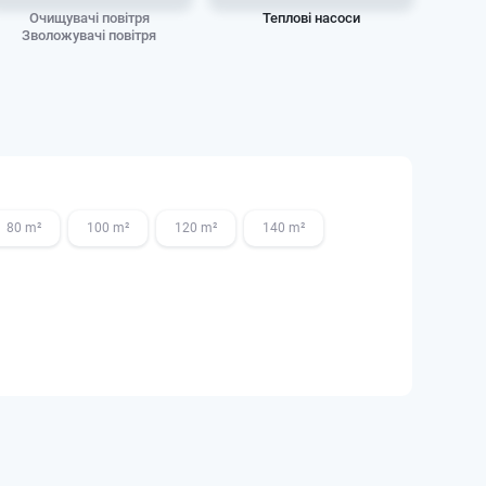
Очищувачі повітря
Теплові насоси
Венти
Зволожувачі повітря
80 m²
100 m²
120 m²
140 m²