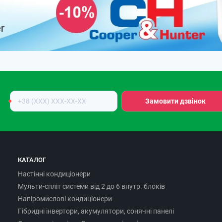
Номер
Замовити дзвінок
телефону
КАТАЛОГ
Настінні кондиціонери
Мульти-спліт системи від 2 до 6 внутр. блоків
Напіромислові кондиціонери
Гібридні інвертори, акумулятори, сонячні панелі