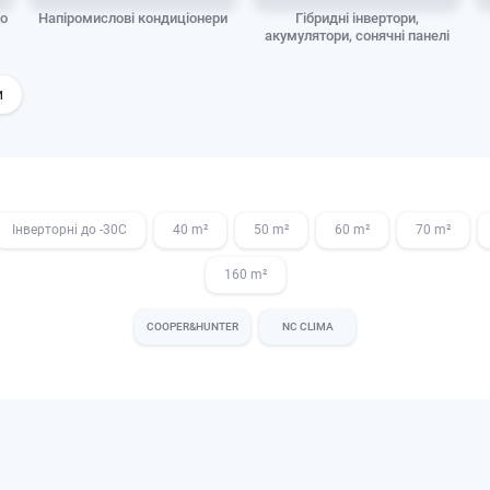
до
Напіромислові кондиціонери
Гібридні інвертори,
акумулятори, сонячні панелі
и
Інверторні до -30С
40 m²
50 m²
60 m²
70 m²
160 m²
COOPER&HUNTER
NC CLIMA