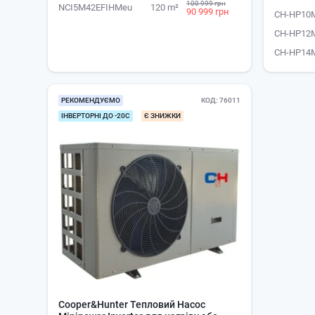
100 999 грн
NCI5M42EFIHMeu
120 m²
90 999 грн
CH-HP10
CH-HP12
CH-HP14
РЕКОМЕНДУЄМО
КОД
76011
ІНВЕРТОРНІ ДО -20С
Є ЗНИЖКИ
Cooper&Hunter Тепловий Насос