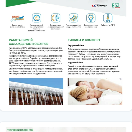
🌿 Холодоагент: R32
🌡️ Робочий діапазон:
охолодження: до +46…+48°C
обігрів: до -15°C
🔇 Рівень шуму: ~21–39 дБ
🎮 Керування: пульт ДУ
📶 Wi-Fi: опціонально
📏 Габарити та вага
📏 Внутрішній блок: ~798 × 293 × 230 мм
📏 Зовнішній блок: ~660 × 530 × 240 мм
⚖️ Загальна вага системи: ~30–32 кг
💡 Чому варто обрати саме цю модель
Toshiba RAS-B10TKVG-UA кондиционер
— це збалансоване
рішення для щоденного використання.
🏠 Ідеально для приміщень до 25 м²
🔇 Тиха робота — комфорт у будь-який час доби
⚡ Енергоефективність і економія
🛠️ Японська якість Toshiba
💰 Вигідна ціна серед інверторних моделей
Цей настінний кондиціонер — чудовий вибір для тих, хто хоче
купити кондиционер
із надійною роботою, хорошими
характеристиками та комфортним мікрокліматом 👍