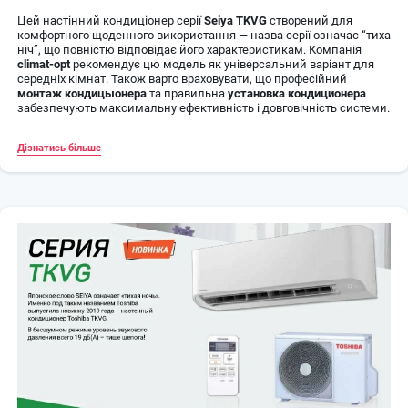
Цей настінний кондиціонер серії
Seiya TKVG
створений для
комфортного щоденного використання — назва серії означає “тиха
ніч”, що повністю відповідає його характеристикам. Компанія
climat-opt
рекомендує цю модель як універсальний варіант для
середніх кімнат. Також варто враховувати, що професійний
монтаж кондицыонера
та правильна
установка кондиционера
забезпечують максимальну ефективність і довговічність системи.
✅ Основні переваги
Дізнатись більше
⚙️ Інверторний компресор — економія до 30–40% електроенергії
🔇 Тиха робота (від ~21 дБ) — ідеально для спальні
❄️🔥 Охолодження та обігрів — універсальне використання
🌡️ Робота на обігрів до -15°C
⚡ Клас енергоефективності A++ (охолодження)
🌿 Холодоагент R32 — екологічність
💧 Осушення повітря
🧼 Функція самоочищення внутрішнього блоку
📶 Wi-Fi Ready — можливість підключення
🧠 Автоматичний перезапуск
⚙️ Технічні характеристики
🧊 Тип: настінна спліт-система
⚙️ Компресор: інверторний
📐 Площа обслуговування: до 25 м²
❄️ Потужність охолодження: ~2.5 кВт
🔥 Потужність обігріву: ~3.2 кВт
⚡ Клас енергоефективності: A++ / A+