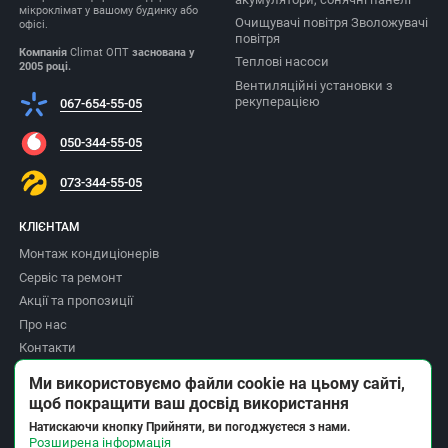
мікроклімат у вашому будинку або
Очищувачі повітря Зволожувачі
офісі.
повітря
Компанія
Climat ОПТ
заснована у
Теплові насоси
2005 році.
Вентиляційні установки з
рекуперацією
067-654-55-05
050-344-55-05
073-344-55-05
КЛІЄНТАМ
Монтаж кондиціонерів
Сервіс та ремонт
Акції та пропозиції
Про нас
Контакти
Доставка та оплата
Ми використовуємо файли cookie на цьому сайті,
Повернення товару
щоб покращити ваш досвід використання
Політика приватності
Натискаючи кнопку Прийняти, ви погоджуєтеся з нами.
Розширена інформація