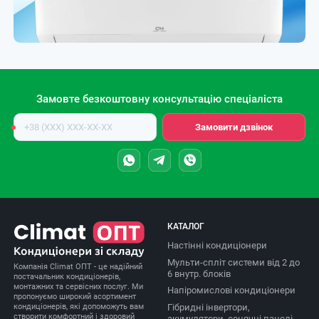
Замовте безкоштовну консультацію спеціаліста
Номер
Замовити дзвінок
телефону
КАТАЛОГ
Настінні кондиціонери
Мульти-спліт системи від 2 до
Компанія Climat ОПТ - це надійний
6 внутр. блоків
постачальник кондиціонерів,
монтажних та сервісних послуг. Ми
Напіромислові кондиціонери
пропонуємо широкий асортимент
Гібридні інвертори,
кондиціонерів, які допоможуть вам
створити комфортний і здоровий
акумулятори, сонячні панелі