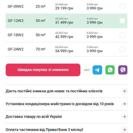
32 854 грн
5 000 грн
GF-09W2
25 m²
29 199 грн
3 999 грн
35 343 грн
5 400 грн
GF-12W2
35 m²
31 499 грн
3 999 грн
45 667 грн
6 500 грн
GF-18W2
50 m²
42 599 грн
3 999 грн
65 099 грн
7 500 грн
GF-24W2
70 m²
54 999 грн
3 999 грн
Швидка покупка зі знижкою
АБО
Діють постійні знижки для нових та постійних клієнтів
Установка кондиціонера майстрами із досвідом від 10 років
Доставка товару по всій Україні
Оплата частинами від ПриватБанк 3 місяці!