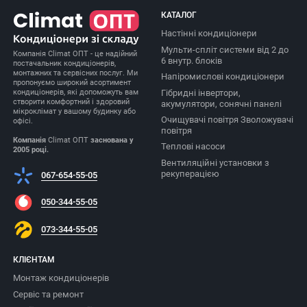
КАТАЛОГ
Настінні кондиціонери
Мульти-спліт системи від 2 до
Компанія Climat ОПТ - це надійний
6 внутр. блоків
постачальник кондиціонерів,
монтажних та сервісних послуг. Ми
Напіромислові кондиціонери
пропонуємо широкий асортимент
Гібридні інвертори,
кондиціонерів, які допоможуть вам
створити комфортний і здоровий
акумулятори, сонячні панелі
мікроклімат у вашому будинку або
Очищувачі повітря Зволожувачі
офісі.
повітря
Компанія
Climat ОПТ
заснована у
Теплові насоси
2005 році.
Вентиляційні установки з
рекуперацією
067-654-55-05
050-344-55-05
073-344-55-05
КЛІЄНТАМ
Монтаж кондиціонерів
Сервіс та ремонт