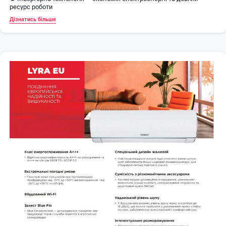
ресурс роботи
📱 Вбудований Wi-Fi для дистанційного керування через смартфон
Дізнатись більше
⚡ Високий клас енергоефективності A++
🔇 Надтиха робота від
21 дБ
🌬️ Режими: охолодження, обігрів, вентиляція, осушення, нічний
режим
🛡️ Самодіагностика, автоперезапуск, захист від перепадів напруги
✨ Мінімалістичний сучасний дизайн Lyra Winter
🛠️ Монтаж кондиціонера та установка кондиціонера від Climat-Opt
📋 Технічні характеристики
🏠 Внутрішній блок
Рекомендована площа: до
35 м²
Потужність охолодження:
3,5 кВт
Потужність обігріву:
3,8 кВт
Споживана потужність: ~1,05–1,10 кВт
Рівень шуму: від
21 дБ
Габарити:
805 × 194 × 285 мм
Вага:
9,5 кг
🌍 Зовнішній блок
Компресор: DC Inverter
Потужність охолодження:
3,5 кВт
Потужність обігріву:
3,8 кВт
Холодоагент:
R32
Робочий температурний діапазон: від
−25 °C (обігрів)
до
+46 °C
(охолодження)
Рівень шуму:
50 дБ