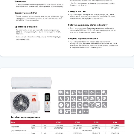
Габарити:
800 × 333 × 554 мм
Вага:
33 кг
🏡 Де підходить
Для квартир та приватних будинків із кімнатами до 35 м²
Для спалень, дитячих, кабінетів і віталень
Для користувачів, яким потрібен
цілорічний комфорт із потужним
обігрівом
Для тих, хто цінує Wi-Fi-керування та якісний монтаж від Climat-Opt