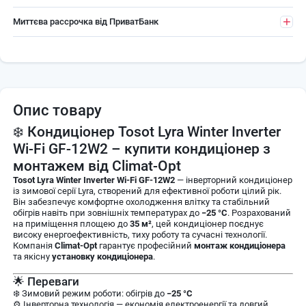
Миттєва рассрочка від ПриватБанк
Опис товару
❄️ Кондиціонер Tosot Lyra Winter Inverter
Wi-Fi GF-12W2 – купити кондиціонер з
монтажем від Climat-Opt
Tosot Lyra Winter Inverter Wi-Fi GF-12W2
— інверторний кондиціонер
із зимової серії Lyra, створений для ефективної роботи цілий рік.
Він забезпечує комфортне охолодження влітку та стабільний
обігрів навіть при зовнішніх температурах до
−25 °C
. Розрахований
на приміщення площею до
35 м²
, цей кондиціонер поєднує
високу енергоефективність, тиху роботу та сучасні технології.
Компанія
Climat-Opt
гарантує професійний
монтаж кондиціонера
та якісну
установку кондиціонера
.
🌟 Переваги
❄️ Зимовий режим роботи: обігрів до
−25 °C
⚙️ Інверторна технологія — економія електроенергії та довгий