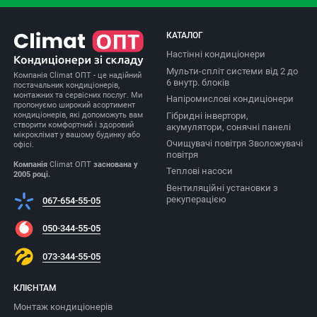
КАТАЛОГ
Настінні кондиціонери
Мульти-спліт системи від 2 до
Компанія Climat ОПТ - це надійний
6 внутр. блоків
постачальник кондиціонерів,
монтажних та сервісних послуг. Ми
Напіромислові кондиціонери
пропонуємо широкий асортимент
Гібридні інвертори,
кондиціонерів, які допоможуть вам
створити комфортний і здоровий
акумулятори, сонячні панелі
мікроклімат у вашому будинку або
Очищувачі повітря Зволожувачі
офісі.
повітря
Компанія
Climat ОПТ
заснована у
Теплові насоси
2005 році.
Вентиляційні установки з
рекуперацією
067-654-55-05
050-344-55-05
073-344-55-05
КЛІЄНТАМ
Монтаж кондиціонерів