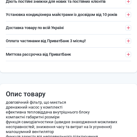
Діють постійні знижки для нових та постійних клієнтів
Установка кондиціонера майстрами із досвідом від 10 років
Доставка товару по всій Україні
Оплата частинами від ПриватБанк 3 місяці!
Миттєва рассрочка від ПриватБанк
Опис товару
довговічний фільтр, що миється
дренажний насос у комплекті
ефективна тепловіддача внутрішнього блоку
компактні габаритні розміри
функція самодіагностики (швидке знаходження можливих
несправностей; зниження часу та витрат на їх усунення)
малошумний вентилятор
функція захисту від неправильного підключення