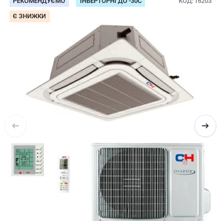
РЕКОМЕНДУЄМО
ІНВЕРТОРНІ ДО -30С
КОД
16203
Є ЗНИЖКИ