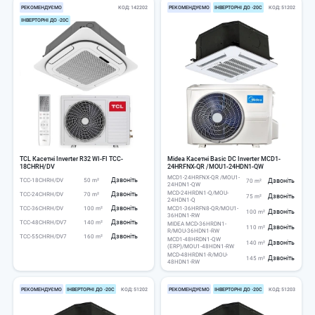
РЕКОМЕНДУЄМО
КОД
142202
РЕКОМЕНДУЄМО
ІНВЕРТОРНІ ДО -20С
КОД
51202
ІНВЕРТОРНІ ДО -20С
TCL Касетні Inverter R32 WI-FI TCC-
Midea Касетні Basic DC Inverter MCD1-
18CHRH/DV
24HRFNX-QR /MOU1-24HDN1-QW
MCD1-24HRFNX-QR /MOU1-
Дзвоніть
TCC-18CHRH/DV
50 m²
Дзвоніть
70 m²
24HDN1-QW
MCD-24HRDN1-Q/MOU-
Дзвоніть
TCC-24CHRH/DV
70 m²
Дзвоніть
75 m²
24HDN1-Q
Дзвоніть
TCC-36CHRH/DV
100 m²
MCD1-36HRFN8-QR/MOU1-
Дзвоніть
100 m²
36HDN1-RW
Дзвоніть
TCC-48CHRH/DV7
140 m²
MIDEA MCD-36HRDN1-
Дзвоніть
110 m²
R/MOU-36HDN1-RW
Дзвоніть
TCC-55CHRH/DV7
160 m²
MCD1-48HRDN1-QW
Дзвоніть
140 m²
(ERP)/MOU1-48HDN1-RW
MCD-48HRDN1-R/MOU-
Дзвоніть
145 m²
48HDN1-RW
РЕКОМЕНДУЄМО
ІНВЕРТОРНІ ДО -20С
КОД
51202
РЕКОМЕНДУЄМО
ІНВЕРТОРНІ ДО -20С
КОД
51203