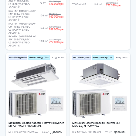
GM801ATP-E/RBC-
134 000 грн
70 m²
283 000 грн
124 000 грн
U31PGP(W)-E/RBC-
T60GAHI-N8
160 m²
172 380 грн
ASCU11-E
RAV-RM1101UTP-E/RAV-
GM1101ATP-E/RBC-
175 000 грн
100 m²
165 500 грн
U31PGP(W)-E/RBC-
ASCU11-E
RAV-RM1401UTP-E/RAV-
GM1401ATP-E/RBC-
190 000 грн
140 m²
188 000 грн
U31PGP(W)-E/RBC-
ASCU11-E
RAV-RM1601UTP-E/RAV-
SM1603AT-E1/RBC-
235 000 грн
160 m²
222 000 грн
U31PGP(W)-E/RBC-
ASCU11-E
РЕКОМЕНДУЄМО
ІНВЕРТОРНІ ДО -20С
КОД
32203
РЕКОМЕНДУЄМО
ІНВЕРТОРНІ ДО -20С
КОД
32204
Mitsubishi Electric Касетні 1-поточні Inverter
Mitsubishi Electric Касетні Inverter SLZ-
MLZ-KP25VF/ SUZ-M25VA
M25FA2/ SUZ-M25VA
Дзвоніть
Дзвоніть
MLZ-KP25VF/ SUZ-M25VA
25 m²
SLZ-M25FA2/ SUZ-M25VA
25 m²