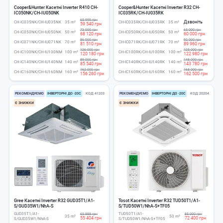
Cooper&Hunter Касетні Inverter R410 CH-
Cooper&Hunter Касетні Inverter R32 CH-
IC050NK/CH-IU050NK
IC035RK/CH-IU035RK
65 999 грн
Дзвоніть
CH-IC035NK/CH-IU035NK
35 m²
CH-IC035RK/CH-IU035RK
35 m²
59 540 грн
73 000 грн
65 000 грн
CH-IC050NK/CH-IU050NK
50 m²
CH-IC050RK/CH-IU050RK
50 m²
68 120 грн
60 000 грн
86 000 грн
92 000 грн
CH-IC071NK/CH-IU071NK
70 m²
CH-IC071RK/CH-IU071RK
70 m²
81 510 грн
89 960 грн
126 000 грн
125 000 грн
CH-IC100NK/CH-IU100NM
100 m²
CH-IC100RK/CH-IU100RK
100 m²
120 180 грн
122 980 грн
89 000 грн
148 000 грн
CH-IC140NK/CH-IU140NM
140 m²
CH-IC140RK/CH-IU140RK
140 m²
85 540 грн
143 780 грн
162 000 грн
168 000 грн
CH-IC160NK/CH-IU160NM
160 m²
CH-IC160RK/CH-IU160RK
160 m²
156 260 грн
162 500 грн
РЕКОМЕНДУЄМО
ІНВЕРТОРНІ ДО -20С
КОД
41203
РЕКОМЕНДУЄМО
ІНВЕРТОРНІ ДО -20С
КОД
20204
Є ЗНИЖКИ
Є ЗНИЖКИ
Gree Касетні Inverter R32 GUD35T1/A1-
Tosot Касетні Inverter R32 TUD50T1/A1-
S/GUD35W1/NhA-S
S/TUD50W1/NhA-S+TF05
GUD35T1/A1-
TUD50T1/A1-
65 888 грн
85 000 грн
35 m²
50 m²
55 404 грн
72 400 грн
S/GUD35W1/NhA-S
S/TUD50W1/NhA-S+TF05