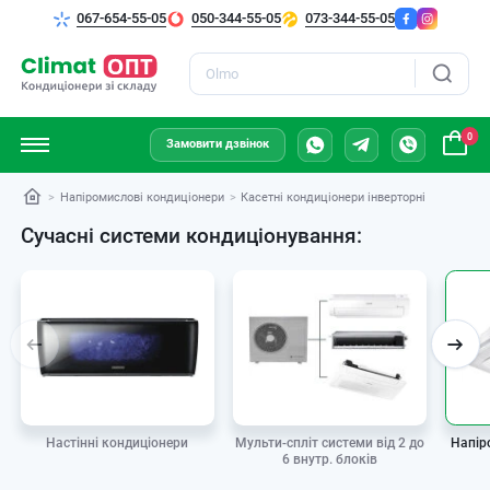
067-654-55-05
050-344-55-05
073-344-55-05
Пошук
0
Замовити дзвінок
Напіромислові кондиціонери
Касетні кондиціонери інверторні
Сучасні системи кондиціонування:
Мульти-спліт системи від 2 до
Настінні кондиціонери
Напір
6 внутр. блоків