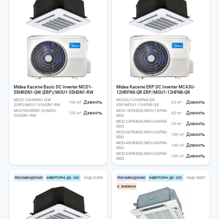
Midea Касетні Basic DC Inverter MCD1-
Midea Касетні ERP DC Inverter MCA3U-
55HRDN1-QW (ERP)/MOU1-55HDN1-RW
12HRFNX-QR ERP/MOU1-12HFN8-QR
MCD1-55HRDN1-QW
MCA3U-12HRFNX-QR
Дзвоніть
Дзвоніть
150 m²
35 m²
(ERP)/MOU1-55HDN1-RW
ERP/MOU1-12HFN8-QR
MCD-55HRDN1-Q/MOU-
MCA-18FNXDO/MOU-18FN8-
Дзвоніть
Дзвоніть
155 m²
50 m²
55HDN1-RW
RDO
MCD-24FNXDO/MOU-24FN8-
Дзвоніть
70 m²
RDO
MCD-36FNXDO/MOU-36FN8-
Дзвоніть
100 m²
RDO
MCD-48FNXDO/MOU-48FN8-
Дзвоніть
140 m²
RDO
MCD-55FNXDO/MOU-55FN8-
Дзвоніть
160 m²
RDO
РЕКОМЕНДУЄМО
ІНВЕРТОРНІ ДО -20С
КОД
51203
РЕКОМЕНДУЄМО
ІНВЕРТОРНІ ДО -20С
КОД
18207
Є ЗНИЖКИ