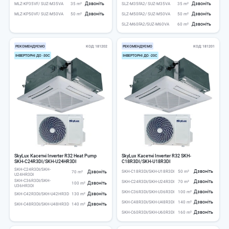
Дзвоніть
Дзвоніть
MLZ-KP35VF/ SUZ-M35VA
35 m²
SLZ-M35FA2/ SUZ-M35VA
35 m²
Дзвоніть
Дзвоніть
MLZ-KP50VF/ SUZ-M50VA
50 m²
SLZ-M50FA2/ SUZ-M50VA
50 m²
Дзвоніть
SLZ-M60FA2/SUZ-M60VA
60 m²
РЕКОМЕНДУЄМО
КОД
181202
РЕКОМЕНДУЄМО
КОД
181201
ІНВЕРТОРНІ ДО -30С
ІНВЕРТОРНІ ДО -20С
SkyLux Касетні Inverter R32 Heat Pump
SkyLux Касетні Inverter R32 SKH-
SKH-C24R3DI/SKH-U24HR3DI
C18R3DI/SKH-U18R3DI
SKH-C24R3DI/SKH-
Дзвоніть
Дзвоніть
SKH-C18R3DI/SKH-U18R3DI
50 m²
70 m²
U24HR3DI
SKH-C36R3DI/SKH-
Дзвоніть
SKH-C24R3DI/SKH-U24R3DI
70 m²
Дзвоніть
100 m²
U36HR3DI
Дзвоніть
SKH-C36R3DI/SKH-U36R3DI
100 m²
Дзвоніть
SKH-C42R3DI/SKH-U42HR3D
130 m²
Дзвоніть
SKH-C48R3DI/SKH-U48R3DI
140 m²
Дзвоніть
SKH-C48R3DI/SKH-U48HR3D
140 m²
Дзвоніть
SKH-C60R3DI/SKH-U60R3DI
160 m²