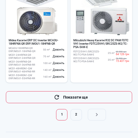
Midea Касетні ERP DC Inverter MCA3U-
Mitsubishi Heavy Касетні R32 DC PAM FDTC
18HRFNX-QR ERP/MOU1-18HFN8-QR
VH1 Inverter FDTC25VH1/SRC25ZS-W2/TC-
PSA-5AW-E
MCA3U-18HRFNX-QR
Дзвоніть
50 m²
ERP/MOU1-18HFN8-QR
FDTC25VH1/SRC25ZS-
69 999 грн
25 m²
64 126 грн
W2/TC-PSA-5AW-E
MCD1-24HRFNX-QR
Дзвоніть
70 m²
ERP/MOU1-24HFN8-QR
FDTC35VH1/SRC35ZS-
76 999 грн
35 m²
73 437 грн
W2/TC-PSA-5AW-E
MCD1-36HRFN8-QR
Дзвоніть
100 m²
ERP/MOU1-36HFN8-RR
MCD1-48HRDN1-QW
Дзвоніть
140 m²
ERP/MOU1-48HFN8-RR
MCD1-55HRDN1-QW
Дзвоніть
160 m²
ERP/MOU1-55HFN8-RR
Розбивка
Показати ще
на
сторінки
1
2
Поточна
Page
сторінка