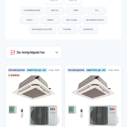
155 m²
160 m²
COOPER&HUNTER
SKYLUX
GREE
TCL
TOSOT
MIDEA
EWT CLIMA
MITSUBISHI HEAVY
MITSUBISHI ELECTRIC
TOSHIBA
SAMSUNG
За популярністю
РЕКОМЕНДУЄМО
ІНВЕРТОРНІ ДО -20С
КОД
16205
РЕКОМЕНДУЄМО
ІНВЕРТОРНІ ДО -30С
КОД
16203
Є ЗНИЖКИ