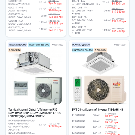
GUD50T1/A1-
TUD71T1/A-
85 000 грн
96 000 грн
50 m²
70 m²
76 474 грн
86 450 грн
S/GUD50W1/NhA-S
S/TUD71W1/NhA-S+TF06
GUD71T1/A-S
TUD100T1/A-
106 000 грн
70 m²
127 000 грн
96 026 грн
/GUD71W1NhA-S
S/TUD100W1/NhA-
100 m²
117 550 грн
X+TF06
GUD100T1/A-
150 000 грн
100 m²
133 384 грн
S/GUD100W1/NhA-X
TUD140T1/A-
147 000 грн
S/TUD140W1/NhA-
140 m²
GUD125T1/A-
145 999 грн
137 650 грн
125 m²
138 282 грн
X+TF06
S/GUD125W1/NhA-X
TUD160T1/A-
GUD140T1/A-
155 000 грн
165 000 грн
140 m²
145 312 грн
S/TUD160W1/NhA-
160 m²
S/GUD140W1/NhA-X
155 250 грн
X+TF06
РЕКОМЕНДУЄМО
ІНВЕРТОРНІ ДО -20С
КОД
13202
РЕКОМЕНДУЄМО
КОД
155201
Є ЗНИЖКИ
ІНВЕРТОРНІ ДО -20С
Є ЗНИЖКИ
Toshiba Касетні Digital (UT) Inverter R32
EWT Clima Касетний Inverter T18GAHI-N8
RAV- RM561UTP-E/RAV-GM561ATP-E/RBC-
97 000 грн
T18GAHI-N8
50 m²
U31PGP(W)-E/RBC-ASCU11-E
81 120 грн
108 000 грн
RAV- RM561UTP-E/RAV-
T24GAHI-N8
70 m²
99 840 грн
GM561ATP-E/RBC-
107 000 грн
50 m²
97 000 грн
160 000 грн
U31PGP(W)-E/RBC-
T36GAHI-N8
100 m²
137 280 грн
ASCU11-E
167 000 грн
RAV- RM801UTP-E/RAV-
T48GAHI-N8
140 m²
157 950 грн