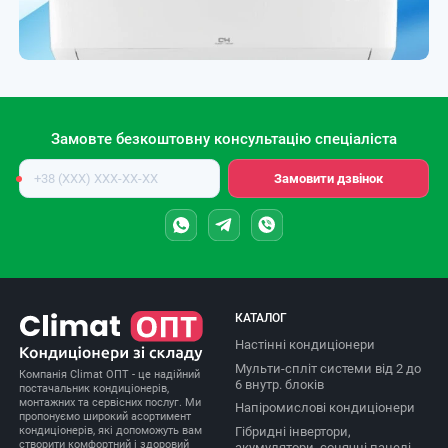
Замовте безкоштовну консультацію спеціаліста
Номер
Замовити дзвінок
телефону
КАТАЛОГ
Настінні кондиціонери
Мульти-спліт системи від 2 до
Компанія Climat ОПТ - це надійний
6 внутр. блоків
постачальник кондиціонерів,
монтажних та сервісних послуг. Ми
Напіромислові кондиціонери
пропонуємо широкий асортимент
Гібридні інвертори,
кондиціонерів, які допоможуть вам
створити комфортний і здоровий
акумулятори, сонячні панелі