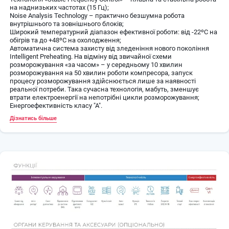
на наднизьких частотах (15 Гц);
Noise Analysis Technology – практично безшумна робота
внутрішнього та зовнішнього блоків;
Широкий температурний діапазон ефективної роботи: від -22ºС на
обігрів та до +48ºС на охолодження;
Автоматична система захисту від зледеніння нового покоління
Intelligent Preheating. На відміну від звичайної схеми
розморожування «за часом» – у середньому 10 хвилин
розморожування на 50 хвилин роботи компресора, запуск
процесу розморожування здійснюється лише за наявності
реальної потреби. Така сучасна технологія, мабуть, зменшує
втрати електроенергії на непотрібні цикли розморожування;
Енергоефективність класу "А".
Дізнатись більше