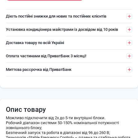
Діють постійні знижки для нових та постійних клієнтів
Установка кондиціонера майстрами із досвідом від 10 років
Доставка товару по всій Україні
Оплата частинами від ПриватБанк 3 місяці!
Миттєва рассрочка від ПриватБанк
Опис товару
Можливо підключити від 2х до 5-ти внутрішні блоки.
Робочий діапазон системи 50-150% номінальної потужності
зовнішнього блоку;
Безпечний запуск та робота в діапазоні від 96 до 260 В;
Технологія «Stable Frequency Control» – плавна та стабільна робота