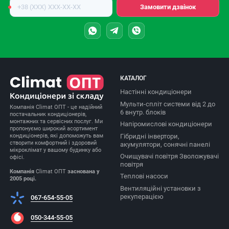
Номер
Замовити дзвінок
телефону
КАТАЛОГ
Настінні кондиціонери
Мульти-спліт системи від 2 до
Компанія Climat ОПТ - це надійний
6 внутр. блоків
постачальник кондиціонерів,
монтажних та сервісних послуг. Ми
Напіромислові кондиціонери
пропонуємо широкий асортимент
Гібридні інвертори,
кондиціонерів, які допоможуть вам
створити комфортний і здоровий
акумулятори, сонячні панелі
мікроклімат у вашому будинку або
Очищувачі повітря Зволожувачі
офісі.
повітря
Компанія
Climat ОПТ
заснована у
Теплові насоси
2005 році.
Вентиляційні установки з
рекуперацією
067-654-55-05
050-344-55-05