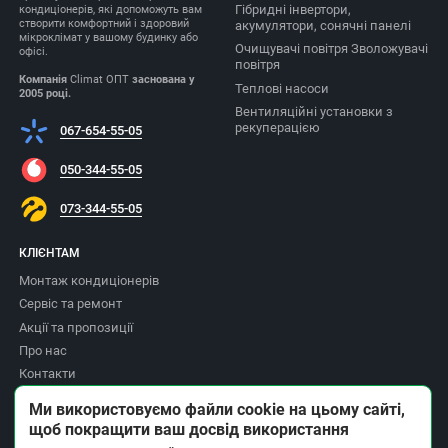
Гібридні інвертори,
кондиціонерів, які допоможуть вам
створити комфортний і здоровий
акумулятори, сонячні панелі
мікроклімат у вашому будинку або
Очищувачі повітря Зволожувачі
офісі.
повітря
Компанія
Climat ОПТ
заснована у
Теплові насоси
2005 році.
Вентиляційні установки з
рекуперацією
067-654-55-05
050-344-55-05
073-344-55-05
КЛІЄНТАМ
Монтаж кондиціонерів
Сервіс та ремонт
Акції та пропозиції
Про нас
Контакти
Доставка та оплата
Ми використовуємо файли cookie на цьому сайті,
Повернення товару
щоб покращити ваш досвід використання
Політика приватності