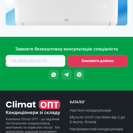
Замовте безкоштовну консультацію спеціаліста
Номер
Замовити дзвінок
телефону
КАТАЛОГ
Настінні кондиціонери
Мульти-спліт системи від 2 до
Компанія Climat ОПТ - це надійний
6 внутр. блоків
постачальник кондиціонерів,
монтажних та сервісних послуг. Ми
Напіромислові кондиціонери
пропонуємо широкий асортимент