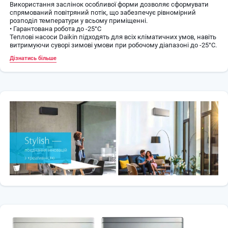
Використання заслінок особливої ​​форми дозволяє сформувати
спрямований повітряний потік, що забезпечує рівномірний
розподіл температури у всьому приміщенні.
• Гарантована робота до -25°C
Теплові насоси Daikin підходять для всіх кліматичних умов, навіть
витримуючи суворі зимові умови при робочому діапазоні до -25°C.
• Економічний режим
Дізнатись більше
У цьому режимі знижується споживання енергії, що дозволяє
використовувати інші прилади з високим енергоспоживанням.
Ця функція також забезпечує енергозбереження.
• Режим вентиляції
Кондиціонер можна використовувати в режимі вентиляції для
створення потоку повітря без охолодження або нагрівання.
• Високопродуктивний режим
Якщо в приміщенні занадто висока або надто низька
температура, її можна швидко знизити або підвищити,
увімкнувши "високопродуктивний режим". Після вимкнення цього
режиму блок повертається у заданий режим роботи.
• Тиха робота внутрішнього блоку
Щоб Вашим сусідам не заважати вчитися чи спати, користувач
може знизити рівень шуму внутрішнього блоку на 3 дБA за
допомогою пульта дистанційного керування.
• Титано-апатитовий дезодоруючий фільтр
Уловлює частинки пилу в повітрі та шкідливі органічні речовини,
бактерії, віруси та алергени, дезодорує запахи, наприклад, тютюну
та свійських тварин.
• Схема каміна
При встановленні поруч із нагрівальним пристроєм (наприклад,