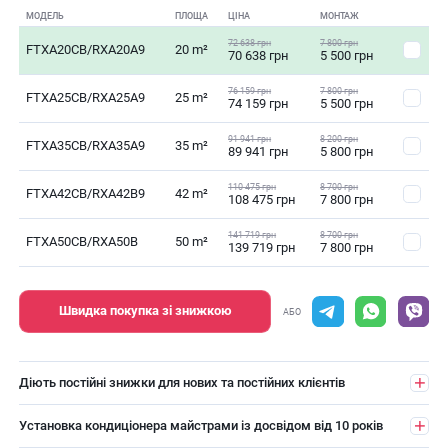
МОДЕЛЬ
ПЛОЩА
ЦІНА
МОНТАЖ
72 638 грн
7 800 грн
FTXA20CB/RXA20A9
20 m²
70 638 грн
5 500 грн
76 159 грн
7 800 грн
FTXA25CB/RXA25A9
25 m²
74 159 грн
5 500 грн
91 941 грн
8 200 грн
FTXA35CB/RXA35A9
35 m²
89 941 грн
5 800 грн
110 475 грн
8 700 грн
FTXA42CB/RXA42B9
42 m²
108 475 грн
7 800 грн
141 719 грн
8 700 грн
FTXA50CB/RXA50B
50 m²
139 719 грн
7 800 грн
Швидка покупка зі знижкою
АБО
Діють постійні знижки для нових та постійних клієнтів
Установка кондиціонера майстрами із досвідом від 10 років