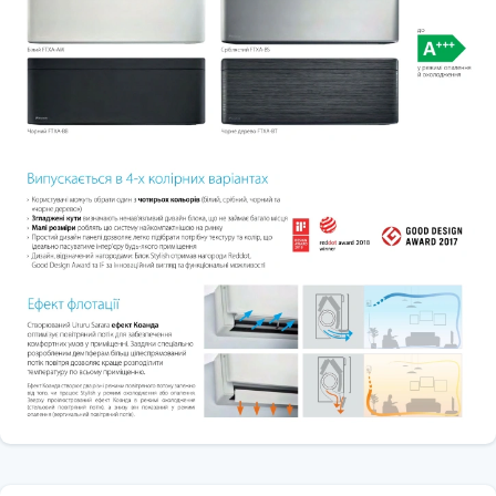
каміном або духовкою) та при досягненні встановленої
температури вентилятор продовжує працювати, щоб отримати
рівномірну температуру по всьому будинку.
• Інтелектуальний термодатчик
Інтелектуальний термодатчик визначає поточну температуру у
приміщенні та рівномірно розподіляє повітря по всій кімнаті, а
потім блок переходить у потоковий режим, спрямовуючи тепле
або прохолодне повітря у відповідні області.
• Режим зниження вологості
Можливість зниження рівня вологості без зміни температури у
приміщенні.
• Flash Streamer
Виробляє швидкі електрони, які видаляють запахи та алергени.
• Повітряний фільтр
Затримує частинки пилу, що містяться у повітрі, забезпечуючи
стабільну подачу чистого повітря.
• Досконале нечутний
Практичний нечутний: блок працює так тихо, що Ви навіть
забудете про його присутність.
Гарантія: 3 роки