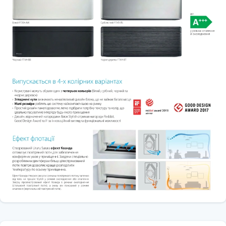
каміном або духовкою) та при досягненні встановленої
температури вентилятор продовжує працювати, щоб отримати
рівномірну температуру по всьому будинку.
• Інтелектуальний термодатчик
Інтелектуальний термодатчик визначає поточну температуру у
приміщенні та рівномірно розподіляє повітря по всій кімнаті, а
потім блок переходить у потоковий режим, спрямовуючи тепле
або прохолодне повітря у відповідні області.
• Режим зниження вологості
Можливість зниження рівня вологості без зміни температури у
приміщенні.
• Flash Streamer
Виробляє швидкі електрони, які видаляють запахи та алергени.
• Повітряний фільтр
Затримує частинки пилу, що містяться у повітрі, забезпечуючи
стабільну подачу чистого повітря.
• Досконале нечутний
Практичний нечутний: блок працює так тихо, що Ви навіть
забудете про його присутність.
Гарантія: 3 роки