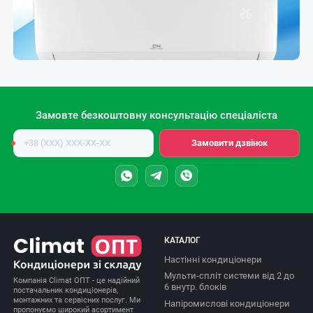
Замовте безкоштовну консультацію спеціаліста
Номер
Замовити дзвінок
телефону
КАТАЛОГ
Настінні кондиціонери
Мульти-спліт системи від 2 до
Компанія Climat ОПТ - це надійний
6 внутр. блоків
постачальник кондиціонерів,
монтажних та сервісних послуг. Ми
Напіромислові кондиціонери
пропонуємо широкий асортимент