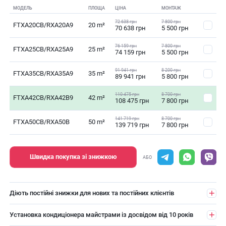
МОДЕЛЬ
ПЛОЩА
ЦІНА
МОНТАЖ
72 638 грн
7 800 грн
FTXA20CB/RXA20A9
20 m²
70 638 грн
5 500 грн
76 159 грн
7 800 грн
FTXA25CB/RXA25A9
25 m²
74 159 грн
5 500 грн
91 941 грн
8 200 грн
FTXA35CB/RXA35A9
35 m²
89 941 грн
5 800 грн
110 475 грн
8 700 грн
FTXA42CB/RXA42B9
42 m²
108 475 грн
7 800 грн
141 719 грн
8 700 грн
FTXA50CB/RXA50B
50 m²
139 719 грн
7 800 грн
Швидка покупка зі знижкою
АБО
Діють постійні знижки для нових та постійних клієнтів
Установка кондиціонера майстрами із досвідом від 10 років