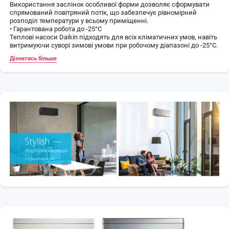
Використання заслінок особливої ​​форми дозволяє сформувати
спрямований повітряний потік, що забезпечує рівномірний
розподіл температури у всьому приміщенні.
• Гарантована робота до -25°C
Теплові насоси Daikin підходять для всіх кліматичних умов, навіть
витримуючи суворі зимові умови при робочому діапазоні до -25°C.
• Економічний режим
Дізнатись більше
У цьому режимі знижується споживання енергії, що дозволяє
використовувати інші прилади з високим енергоспоживанням.
Ця функція також забезпечує енергозбереження.
• Режим вентиляції
Кондиціонер можна використовувати в режимі вентиляції для
створення потоку повітря без охолодження або нагрівання.
• Високопродуктивний режим
Якщо в приміщенні занадто висока або надто низька
температура, її можна швидко знизити або підвищити,
увімкнувши "високопродуктивний режим". Після вимкнення цього
режиму блок повертається у заданий режим роботи.
• Тиха робота внутрішнього блоку
Щоб Вашим сусідам не заважати вчитися чи спати, користувач
може знизити рівень шуму внутрішнього блоку на 3 дБA за
допомогою пульта дистанційного керування.
• Титано-апатитовий дезодоруючий фільтр
Уловлює частинки пилу в повітрі та шкідливі органічні речовини,
бактерії, віруси та алергени, дезодорує запахи, наприклад, тютюну
та свійських тварин.
• Схема каміна
При встановленні поруч із нагрівальним пристроєм (наприклад,