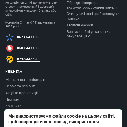
Гібридні інвертори,
кондиціонерів, які допоможуть вам
створити комфортний і здоровий
акумулятори, сонячні панелі
мікроклімат у вашому будинку або
Очищувачі повітря Зволожувачі
офісі.
повітря
Компанія
Climat ОПТ
заснована у
Теплові насоси
2005 році.
Вентиляційні установки з
рекуперацією
067-654-55-05
050-344-55-05
073-344-55-05
КЛІЄНТАМ
Монтаж кондиціонерів
Сервіс та ремонт
Акції та пропозиції
Про нас
Контакти
Доставка та оплата
Ми використовуємо файли cookie на цьому сайті,
Повернення товару
щоб покращити ваш досвід використання
Політика приватності