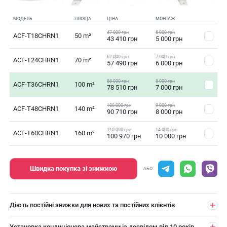
МОДЕЛЬ
ПЛОЩА
ЦІНА
МОНТАЖ
47 000 грн
6 000 грн
ACF-T18CHRN1
50 m²
43 410 грн
5 000 грн
62 000 грн
7 000 грн
ACF-T24CHRN1
70 m²
57 490 грн
6 000 грн
88 000 грн
8 000 грн
ACF-T36CHRN1
100 m²
78 510 грн
7 000 грн
100 000 грн
9 000 грн
ACF-T48CHRN1
140 m²
90 710 грн
8 000 грн
110 000 грн
14 000 грн
ACF-T60CHRN1
160 m²
100 970 грн
10 000 грн
Швидка покупка зі знижкою
АБО
Діють постійні знижки для нових та постійних клієнтів
Установка кондиціонера майстрами із досвідом від 10 років