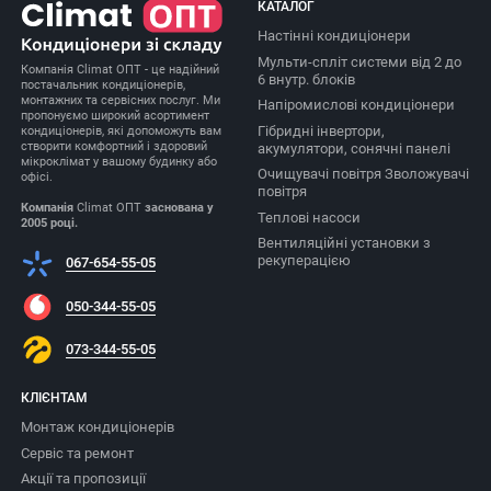
КАТАЛОГ
Настінні кондиціонери
Мульти-спліт системи від 2 до
Компанія Climat ОПТ - це надійний
6 внутр. блоків
постачальник кондиціонерів,
монтажних та сервісних послуг. Ми
Напіромислові кондиціонери
пропонуємо широкий асортимент
Гібридні інвертори,
кондиціонерів, які допоможуть вам
створити комфортний і здоровий
акумулятори, сонячні панелі
мікроклімат у вашому будинку або
Очищувачі повітря Зволожувачі
офісі.
повітря
Компанія
Climat ОПТ
заснована у
Теплові насоси
2005 році.
Вентиляційні установки з
рекуперацією
067-654-55-05
050-344-55-05
073-344-55-05
КЛІЄНТАМ
Монтаж кондиціонерів
Сервіс та ремонт
Акції та пропозиції