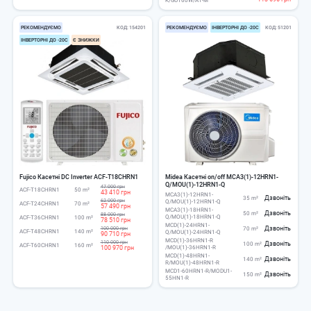
K/GU160W/A1-M
РЕКОМЕНДУЄМО
КОД
154201
РЕКОМЕНДУЄМО
ІНВЕРТОРНІ ДО -20С
КОД
51201
ІНВЕРТОРНІ ДО -20С
Є ЗНИЖКИ
Fujico Касетні DC Іnverter ACF-T18CHRN1
Midea Касетні on/off MCA3(1)-12HRN1-
Q/MOU(1)-12HRN1-Q
47 000 грн
ACF-T18CHRN1
50 m²
43 410 грн
MCA3(1)-12HRN1-
Дзвоніть
35 m²
62 000 грн
Q/MOU(1)-12HRN1-Q
ACF-T24CHRN1
70 m²
57 490 грн
MCA3(1)-18HRN1-
Дзвоніть
50 m²
88 000 грн
Q/MOU(1)-18HRN1-Q
ACF-T36CHRN1
100 m²
78 510 грн
MCD(1)-24HRN1-
Дзвоніть
100 000 грн
70 m²
ACF-T48CHRN1
140 m²
Q/MOU(1)-24HRN1-Q
90 710 грн
MCD(1)-36HRN1-R
110 000 грн
Дзвоніть
100 m²
ACF-T60CHRN1
160 m²
100 970 грн
/MOU(1)-36HRN1-R
MCD(1)-48HRN1-
Дзвоніть
140 m²
R/MOU(1)-48HRN1-R
MCD1-60HRN1-R/MODU1-
Дзвоніть
150 m²
55HN1-R