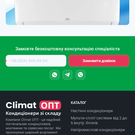
Замовте безкоштовну консультацію спеціаліста
Номер
Замовити дзвінок
телефону
КАТАЛОГ
Настінні кондиціонери
Мульти-спліт системи від 2 до
Компанія Climat ОПТ - це надійний
6 внутр. блоків
постачальник кондиціонерів,
монтажних та сервісних послуг. Ми
Напіромислові кондиціонери
пропонуємо широкий асортимент