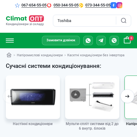
067-654-55-05
050-344-55-05
073-344-55-05
Пошук
0
Замовити дзвінок
Напіромислові кондиціонери
Касетні кондиціонери без інвертора
Сучасні системи кондиціонування:
Мульти-спліт системи від 2 до
Настінні кондиціонери
Напір
6 внутр. блоків