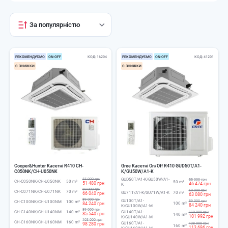
За популярністю
РЕКОМЕНДУЄМО
ОN-ОFF
КОД
16204
РЕКОМЕНДУЄМО
ОN-ОFF
КОД
41201
Є ЗНИЖКИ
Є ЗНИЖКИ
Cooper&Hunter Касетні R410 CH-
Gree Касетні On/Off R410 GUD50T/A1-
C050NK/CH-U050NK
K/GU50W/A1-K
55 000 грн
GUD50T/A1-K/GU50W/A1-
55 000 грн
CH-C050NK/CH-U050NK
50 m²
50 m²
51 480 грн
46 474 грн
K
69 000 грн
69 000 грн
CH-C071NK/CH-U071NK
70 m²
GU71T/A1-K/GU71W/A1-K
70 m²
66 040 грн
63 080 грн
89 000 грн
GU100T/A1-
89 000 грн
CH-C100NK/CH-U100NM
100 m²
84 240 грн
100 m²
84 240 грн
K/GU100W/A1-M
89 000 грн
CH-C140NK/CH-U140NM
140 m²
GU140T/A1-
110 000 грн
85 540 грн
140 m²
101 992 грн
K/GU140W/A1-M
103 000 грн
CH-C160NK/CH-U160NM
160 m²
GU160T/A1-
98 280 грн
128 000 грн
160 m²
113 696 грн