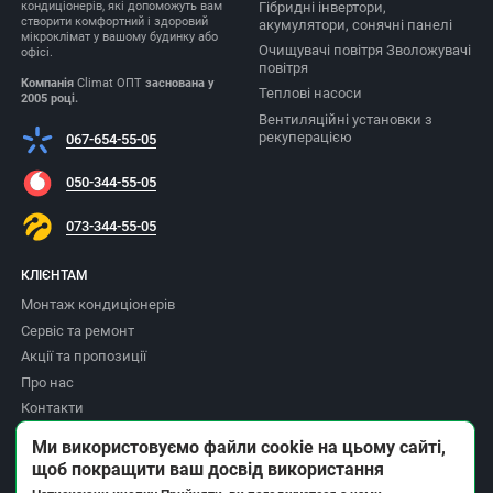
Гібридні інвертори,
кондиціонерів, які допоможуть вам
створити комфортний і здоровий
акумулятори, сонячні панелі
мікроклімат у вашому будинку або
Очищувачі повітря Зволожувачі
офісі.
повітря
Компанія
Climat ОПТ
заснована у
Теплові насоси
2005 році.
Вентиляційні установки з
рекуперацією
067-654-55-05
050-344-55-05
073-344-55-05
КЛІЄНТАМ
Монтаж кондиціонерів
Сервіс та ремонт
Акції та пропозиції
Про нас
Контакти
Доставка та оплата
Ми використовуємо файли cookie на цьому сайті,
Повернення товару
щоб покращити ваш досвід використання
Політика приватності