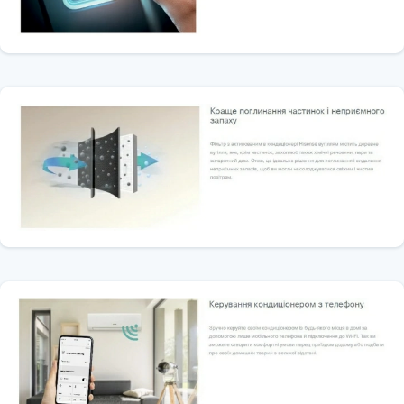
комерційні приміщення, де потрібна потужна система
кондиціонування.
💎 Додаткові функції:
🌪️
Режим «Турбо»
для швидкого охолодження;
🛡️
Фільтр 4-в-1
(HEPA, активне вугілля, іони срібла, вітамін C);
🎙️
Інтелектуальний голосовий контроль
;
🧼
Самоочищення теплообмінника
;
🔇
Низький рівень шуму
– від
19 дБ(А)
.