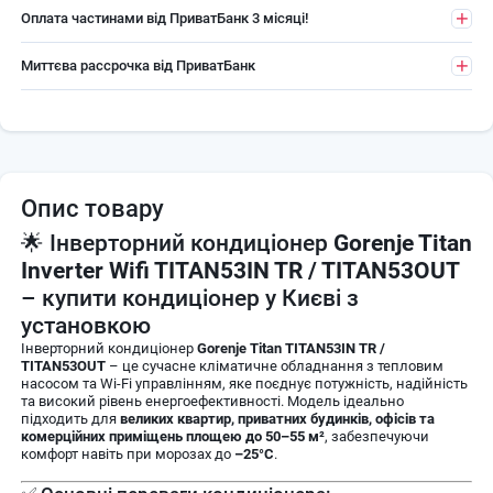
Оплата частинами від ПриватБанк 3 місяці!
Миттєва рассрочка від ПриватБанк
Опис товару
🌟 Інверторний кондиціонер
Gorenje Titan
Inverter Wifi TITAN53IN TR / TITAN53OUT
– купити кондиціонер у Києві з
установкою
Інверторний кондиціонер
Gorenje Titan TITAN53IN TR /
TITAN53OUT
– це сучасне кліматичне обладнання з тепловим
насосом та Wi-Fi управлінням, яке поєднує потужність, надійність
та високий рівень енергоефективності. Модель ідеально
підходить для
великих квартир, приватних будинків, офісів та
комерційних приміщень площею до 50–55 м²
, забезпечуючи
комфорт навіть при морозах до
–25°C
.