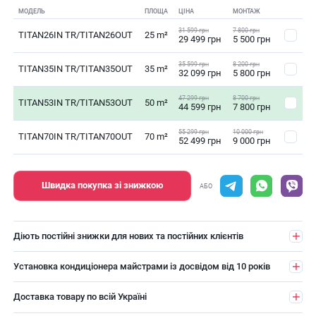
МОДЕЛЬ
ПЛОЩА
ЦІНА
МОНТАЖ
31 599 грн
7 800 грн
TITAN26IN TR/TITAN26OUT
25 m²
29 499 грн
5 500 грн
35 599 грн
8 200 грн
TITAN35IN TR/TITAN35OUT
35 m²
32 099 грн
5 800 грн
47 299 грн
8 700 грн
TITAN53IN TR/TITAN53OUT
50 m²
44 599 грн
7 800 грн
55 299 грн
10 000 грн
TITAN70IN TR/TITAN70OUT
70 m²
52 499 грн
9 000 грн
Швидка покупка зі знижкою
АБО
Діють постійні знижки для нових та постійних клієнтів
Установка кондиціонера майстрами із досвідом від 10 років
Доставка товару по всій Україні