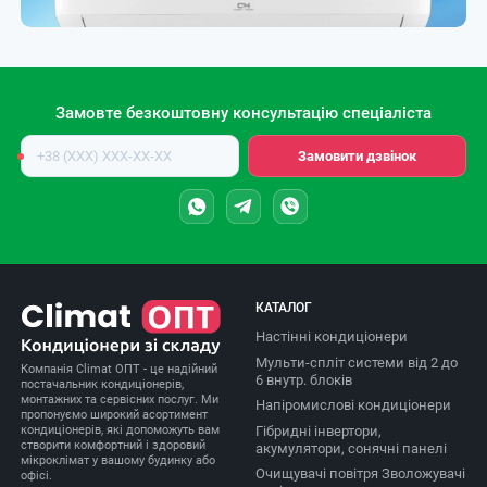
Замовте безкоштовну консультацію спеціаліста
Номер
Замовити дзвінок
телефону
КАТАЛОГ
Настінні кондиціонери
Мульти-спліт системи від 2 до
Компанія Climat ОПТ - це надійний
6 внутр. блоків
постачальник кондиціонерів,
монтажних та сервісних послуг. Ми
Напіромислові кондиціонери
пропонуємо широкий асортимент
Гібридні інвертори,
кондиціонерів, які допоможуть вам
створити комфортний і здоровий
акумулятори, сонячні панелі
мікроклімат у вашому будинку або
Очищувачі повітря Зволожувачі
офісі.