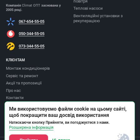
повітря
Компанія
Climat ОПТ
заснована у
Теплові насоси
2005 році.
Вентиляційні установки з
рекуперацією
067-654-55-05
050-344-55-05
073-344-55-05
КЛІЄНТАМ
Монтаж кондиціонерів
Сервіс та ремонт
Акції та пропозиції
Про нас
Контакти
Доставка та оплата
Ми використовуємо файли cookie на цьому сайті,
Повернення товару
щоб покращити ваш досвід використання
Політика приватності
Натискаючи кнопку Прийняти, ви погоджуєтеся з нами.
Розширена інформація