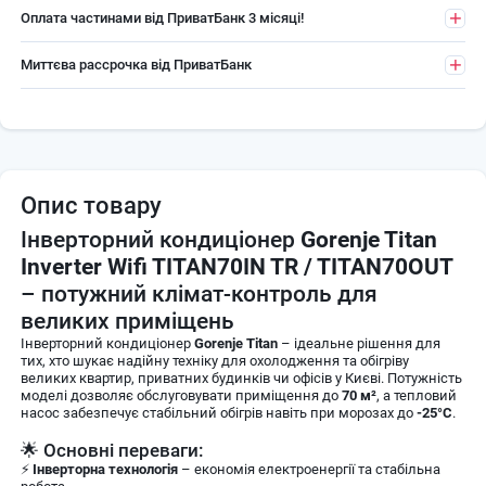
Оплата частинами від ПриватБанк 3 місяці!
Миттєва рассрочка від ПриватБанк
Опис товару
Інверторний кондиціонер
Gorenje Titan
Inverter Wifi TITAN70IN TR / TITAN70OUT
– потужний клімат-контроль для
великих приміщень
Інверторний кондиціонер
Gorenje Titan
– ідеальне рішення для
тих, хто шукає надійну техніку для охолодження та обігріву
великих квартир, приватних будинків чи офісів у Києві. Потужність
моделі дозволяє обслуговувати приміщення до
70 м²
, а тепловий
насос забезпечує стабільний обігрів навіть при морозах до
-25°C
.
🌟 Основні переваги:
⚡
Інверторна технологія
– економія електроенергії та стабільна