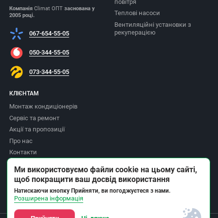
повітря
Компанія
Climat ОПТ
заснована у
Теплові насоси
2005 році.
Вентиляційні установки з
рекуперацією
067-654-55-05
050-344-55-05
073-344-55-05
КЛІЄНТАМ
Монтаж кондиціонерів
Сервіс та ремонт
Акції та пропозиції
Про нас
Контакти
Доставка та оплата
Ми використовуємо файли cookie на цьому сайті,
Повернення товару
щоб покращити ваш досвід використання
Політика приватності
Натискаючи кнопку Прийняти, ви погоджуєтеся з нами.
Розширена інформація