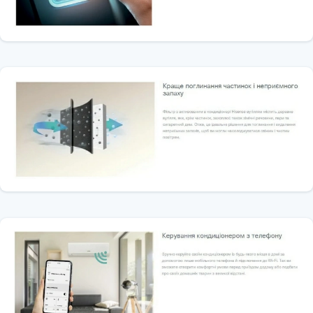
🌬️ Режим «Турбо» для швидкого охолодження
🧪 Фільтр 4 в 1 (вітамін C, катехін, іони срібла, HEPA з активним
вугіллям)
🎙️ Інтелектуальне голосове управління
🌀 Функція самоочищення
🔇 Безшумна робота від 19 дБ(А)