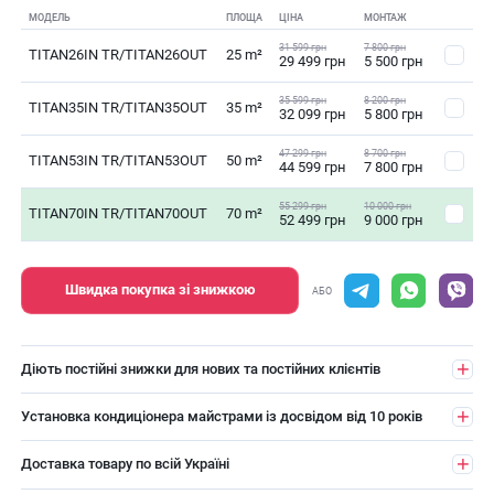
МОДЕЛЬ
ПЛОЩА
ЦІНА
МОНТАЖ
31 599 грн
7 800 грн
TITAN26IN TR/TITAN26OUT
25 m²
29 499 грн
5 500 грн
35 599 грн
8 200 грн
TITAN35IN TR/TITAN35OUT
35 m²
32 099 грн
5 800 грн
47 299 грн
8 700 грн
TITAN53IN TR/TITAN53OUT
50 m²
44 599 грн
7 800 грн
55 299 грн
10 000 грн
TITAN70IN TR/TITAN70OUT
70 m²
52 499 грн
9 000 грн
Швидка покупка зі знижкою
АБО
Діють постійні знижки для нових та постійних клієнтів
Установка кондиціонера майстрами із досвідом від 10 років
Доставка товару по всій Україні