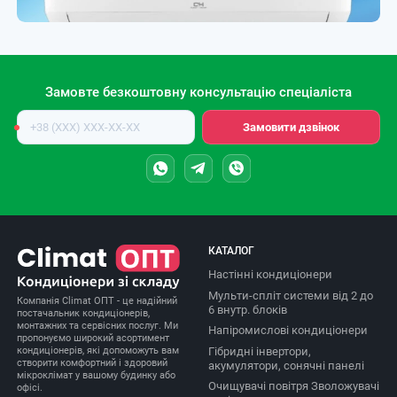
Замовте безкоштовну консультацію спеціаліста
Номер
Замовити дзвінок
телефону
КАТАЛОГ
Настінні кондиціонери
Мульти-спліт системи від 2 до
Компанія Climat ОПТ - це надійний
6 внутр. блоків
постачальник кондиціонерів,
монтажних та сервісних послуг. Ми
Напіромислові кондиціонери
пропонуємо широкий асортимент
Гібридні інвертори,
кондиціонерів, які допоможуть вам
створити комфортний і здоровий
акумулятори, сонячні панелі
мікроклімат у вашому будинку або
Очищувачі повітря Зволожувачі
офісі.