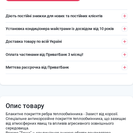
Діють постійні знижки для нових та постійних клієнтів
Установка кондиціонера майстрами із досвідом від 10 років
Доставка товару по всій Україні
Оплата частинами від ПриватБанк 3 місяці!
Миттєва рассрочка від ПриватБанк
Опис товару
Блакитне покриття ребра теплообмінника - Захист від корозії.
Спеціальне антикорозійне покриття теплообмінника, що захищає
від атмосферних явищ та впливів агресивного зовнішнього
середовища.
Режим "Тиша" – кондиціонер знижує оберти вентилятора