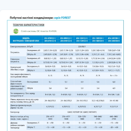
поверхня яких має насічки трапецієподібної форми "Innergrove
cooper", що забезпечує максимально збільшену площу поверхні
теплообміну. Завдяки цьому тепловіддача підвищується на 28%,
знижується рівень енергоспоживання та, отже, збільшується
ефективність роботи системи.
Технологія 180 ° -градусного хвильового інверторного
перетворення - керуюча напруга без «імпульсних» ефектів
(усувається ступінчастість синусоїди).
Порівняно зі стандартним 120° струмом прямокутної форми надає
такі переваги:
Можливість роботи при ширшому діапазоні напруги живлення і
частоти струму.
Велику енергоефективність та енергозбереження.
М'якший старт, нижче шум і вібрації.