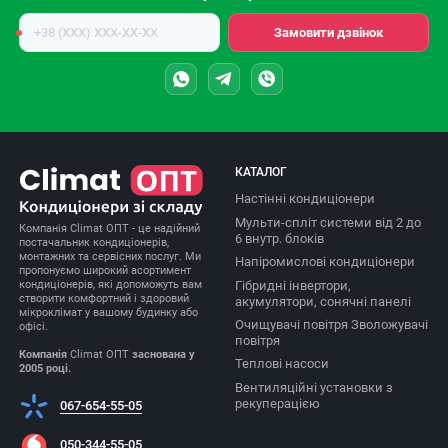
Номер
Замовити дзвінок
телефону
КАТАЛОГ
Настінні кондиціонери
Мульти-спліт системи від 2 до
Компанія Climat ОПТ - це надійний
6 внутр. блоків
постачальник кондиціонерів,
монтажних та сервісних послуг. Ми
Напіромислові кондиціонери
пропонуємо широкий асортимент
Гібридні інвертори,
кондиціонерів, які допоможуть вам
створити комфортний і здоровий
акумулятори, сонячні панелі
мікроклімат у вашому будинку або
Очищувачі повітря Зволожувачі
офісі.
повітря
Компанія
Climat ОПТ
заснована у
Теплові насоси
2005 році.
Вентиляційні установки з
рекуперацією
067-654-55-05
050-344-55-05