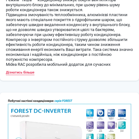
внутрішнього блоку до мінімальних, при цьому рівень шуму
роботи кондиціонера також знижується.
Підвищена змочуваність теплообмінника, алюмінієві пластини
якого мають спеціальне покриття з гідрофільним шаром, що
забезпечує швидке видалення конденсату з внутрішнього блоку,
що не дозволяє швидко утворюватися цвілі та бактеріям,
забезпечуючи при цьому ефективнішу роботу кондиціонера.
Компресор з інвертором постійного струму дозволяє збільшити
ефективність роботи кондиціонера, таким чином зниження
споживання енергії економить Ваші витрати. Така система значно
економніша і надійніша, ніж кондиціонери з постійною
потужністю компресора.
Midea RAC розробила мобільний додаток для сучасних
смартфонів, який виконує функцію пульта. Як і пульт управління,
Дізнатись більше
смартфон керує кондиціонером через інфрачервоний порт, а у разі
найсучасніших моделей кондиціонерів Midea – через Wi-Fi-
з'єднання (для деяких серій Wi-Fi stick – опція).
Покупці можуть абсолютно безкоштовно завантажити програму
для смартфона за допомогою QR-кодів, що знаходяться в
інструкції користувача.
Дизайнери Midea не забули і про зовнішній вигляд корпусу
зовнішнього блоку кондиціонера, що саме собою рідкість для
кліматичної техніки. Зовнішній блок набагато витонченіший за
своїх побратимів, має грані, як у діаманта, а увага до деталей
говорить про високий рівень виробництва та ретельно продуману
дизайн-концепцію.
Нічний режим (режим сну) забезпечує умови для спокійного сну
та комфортного пробудження. Режим триває протягом 7-ми