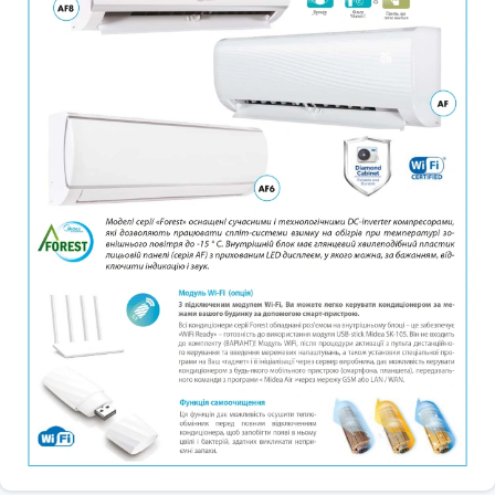
годинного циклу, при цьому зменшується швидкість вентилятора,
тим самим знижуючи рівень шуму, а також автоматично через
задані проміжки, змінюючи задані з пульта температурні
значення (в режимі охолодження температура піднімається на
кілька градусів, а в режимі обігріву опускається). По закінченні
режиму (через 7 годин) установки температури повертаються до
заданого значення.
У разі виявлення витоку холодоагенту на дисплеї внутрішнього
блоку з'явиться код помилки «ЕС». Ця функція допоможе
захистити компресор від поломки при підвищенні температури
внаслідок витоку холодоагенту.
Захист від замерзання приміщення, підтримка температури +8°С.
Система керування кондиціонерів може підтримувати у
приміщенні температуру повітря +8С, щоб не сильно
охолоджувалися стіни та не замерзав водогін. Це актуально
використовувати для дач, гаражів або якщо Ви їдете у відпустку
взимку, і Вам не потрібно постійно прогрівати приміщення до
комфортної температури. При цьому кондиціонер споживає
менше електроенергії, оскільки перепад температур вулиця/
приміщення зменшується
Режим осушення автоматично вибирає режим охолодження, що
ґрунтується на різниці між встановленою темпаратурою та
дійсною кімнатною температурою. Температура регулюється під
час зниження вологості повітря повторюваним включенням та
вимкненням режимів охолодження та вентиляції. При увімкненні
режиму осушення на ПДК відображається символ "Крапелька"
Підвищена тепловіддача. У блоках використовують
теплообмінники з трубками особливої конструкції, внутрішня