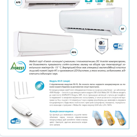
годинного циклу, при цьому зменшується швидкість вентилятора,
тим самим знижуючи рівень шуму, а також автоматично через
задані проміжки, змінюючи задані з пульта температурні
значення (в режимі охолодження температура піднімається на
кілька градусів, а в режимі обігріву опускається). По закінченні
режиму (через 7 годин) установки температури повертаються до
заданого значення.
У разі виявлення витоку холодоагенту на дисплеї внутрішнього
блоку з'явиться код помилки «ЕС». Ця функція допоможе
захистити компресор від поломки при підвищенні температури
внаслідок витоку холодоагенту.
Захист від замерзання приміщення, підтримка температури +8°С.
Система керування кондиціонерів може підтримувати у
приміщенні температуру повітря +8С, щоб не сильно
охолоджувалися стіни та не замерзав водогін. Це актуально
використовувати для дач, гаражів або якщо Ви їдете у відпустку
взимку, і Вам не потрібно постійно прогрівати приміщення до
комфортної температури. При цьому кондиціонер споживає
менше електроенергії, оскільки перепад температур вулиця/
приміщення зменшується
Режим осушення автоматично вибирає режим охолодження, що
ґрунтується на різниці між встановленою темпаратурою та
дійсною кімнатною температурою. Температура регулюється під
час зниження вологості повітря повторюваним включенням та
вимкненням режимів охолодження та вентиляції. При увімкненні
режиму осушення на ПДК відображається символ "Крапелька"
Підвищена тепловіддача. У блоках використовують
теплообмінники з трубками особливої конструкції, внутрішня