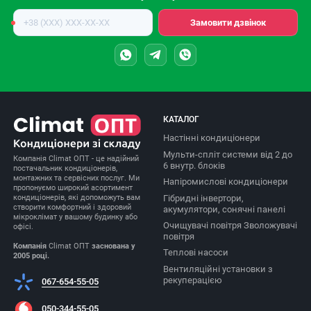
Номер
Замовити дзвінок
телефону
КАТАЛОГ
Настінні кондиціонери
Мульти-спліт системи від 2 до
Компанія Climat ОПТ - це надійний
6 внутр. блоків
постачальник кондиціонерів,
монтажних та сервісних послуг. Ми
Напіромислові кондиціонери
пропонуємо широкий асортимент
Гібридні інвертори,
кондиціонерів, які допоможуть вам
створити комфортний і здоровий
акумулятори, сонячні панелі
мікроклімат у вашому будинку або
Очищувачі повітря Зволожувачі
офісі.
повітря
Компанія
Climat ОПТ
заснована у
Теплові насоси
2005 році.
Вентиляційні установки з
рекуперацією
067-654-55-05
050-344-55-05