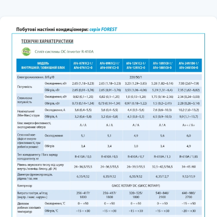
поверхня яких має насічки трапецієподібної форми "Innergrove
cooper", що забезпечує максимально збільшену площу поверхні
теплообміну. Завдяки цьому тепловіддача підвищується на 28%,
знижується рівень енергоспоживання та, отже, збільшується
ефективність роботи системи.
Технологія 180 ° -градусного хвильового інверторного
перетворення - керуюча напруга без «імпульсних» ефектів
(усувається ступінчастість синусоїди).
Порівняно зі стандартним 120° струмом прямокутної форми надає
такі переваги:
Можливість роботи при ширшому діапазоні напруги живлення і
частоти струму.
Велику енергоефективність та енергозбереження.
М'якший старт, нижче шум і вібрації.