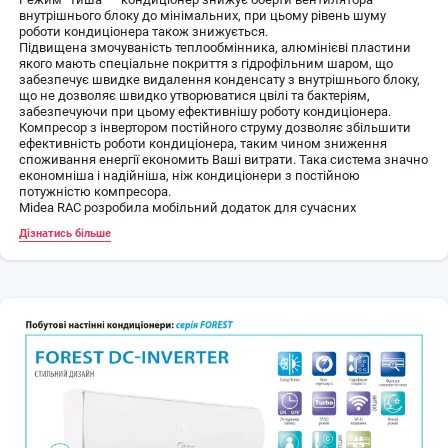
внутрішнього блоку до мінімальних, при цьому рівень шуму
роботи кондиціонера також знижується.
Підвищена змочуваність теплообмінника, алюмінієві пластини
якого мають спеціальне покриття з гідрофільним шаром, що
забезпечує швидке видалення конденсату з внутрішнього блоку,
що не дозволяє швидко утворюватися цвілі та бактеріям,
забезпечуючи при цьому ефективнішу роботу кондиціонера.
Компресор з інвертором постійного струму дозволяє збільшити
ефективність роботи кондиціонера, таким чином зниження
споживання енергії економить Ваші витрати. Така система значно
економніша і надійніша, ніж кондиціонери з постійною
потужністю компресора.
Midea RAC розробила мобільний додаток для сучасних
смартфонів, який виконує функцію пульта. Як і пульт управління,
Дізнатись більше
смартфон керує кондиціонером через інфрачервоний порт, а у разі
найсучасніших моделей кондиціонерів Midea – через Wi-Fi-
з'єднання (для деяких серій Wi-Fi stick – опція).
Покупці можуть абсолютно безкоштовно завантажити програму
для смартфона за допомогою QR-кодів, що знаходяться в
інструкції користувача.
Дизайнери Midea не забули і про зовнішній вигляд корпусу
зовнішнього блоку кондиціонера, що саме собою рідкість для
кліматичної техніки. Зовнішній блок набагато витонченіший за
своїх побратимів, має грані, як у діаманта, а увага до деталей
говорить про високий рівень виробництва та ретельно продуману
дизайн-концепцію.
Нічний режим (режим сну) забезпечує умови для спокійного сну
та комфортного пробудження. Режим триває протягом 7-ми