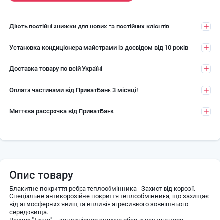
Діють постійні знижки для нових та постійних клієнтів
Установка кондиціонера майстрами із досвідом від 10 років
Доставка товару по всій Україні
Оплата частинами від ПриватБанк 3 місяці!
Миттєва рассрочка від ПриватБанк
Опис товару
Блакитне покриття ребра теплообмінника - Захист від корозії.
Спеціальне антикорозійне покриття теплообмінника, що захищає
від атмосферних явищ та впливів агресивного зовнішнього
середовища.
Режим "Тиша" – кондиціонер знижує оберти вентилятора