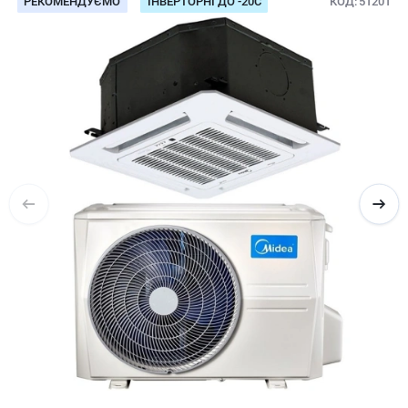
РЕКОМЕНДУЄМО
ІНВЕРТОРНІ ДО -20С
КОД
51201