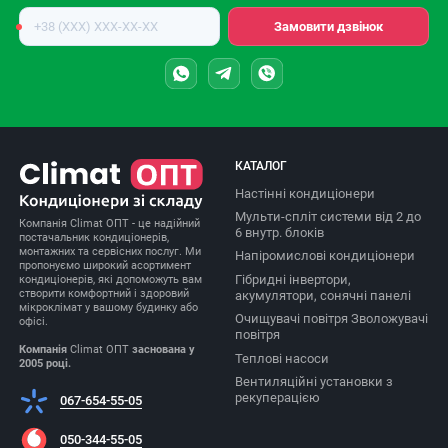
Номер
Замовити дзвінок
телефону
КАТАЛОГ
Настінні кондиціонери
Мульти-спліт системи від 2 до
Компанія Climat ОПТ - це надійний
6 внутр. блоків
постачальник кондиціонерів,
монтажних та сервісних послуг. Ми
Напіромислові кондиціонери
пропонуємо широкий асортимент
Гібридні інвертори,
кондиціонерів, які допоможуть вам
створити комфортний і здоровий
акумулятори, сонячні панелі
мікроклімат у вашому будинку або
Очищувачі повітря Зволожувачі
офісі.
повітря
Компанія
Climat ОПТ
заснована у
Теплові насоси
2005 році.
Вентиляційні установки з
рекуперацією
067-654-55-05
050-344-55-05