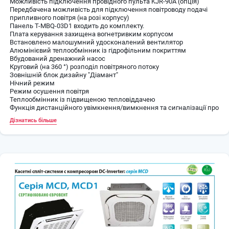
Можливість підключення провідного пульта KJR-90A (опція)
Передбачена можливість для підключення повітроводу подачі
припливного повітря (на розі корпусу)
Панель T-MBQ-03D1 входить до комплекту.
Плата керування захищена вогнетривким корпусом
Встановлено малошумний удосконалений вентилятор
Алюмінієвий теплообмінник із гідрофільним покриттям
Вбудований дренажний насос
Круговий (на 360 °) розподіл повітряного потоку
Зовнішній блок дизайну "Діамант"
Нічний режим
Режим осушення повітря
Теплообмінник із підвищеною тепловіддачею
Функція дистанційного увімкнення/вимкнення та сигналізації про
несправності
Дізнатись більше