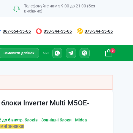
Телефонуйте нам з 9:00 до 21:00 (без
вихідних)
067-654-55-05
050-344-55-05
073-344-55-05
0
Замовити дзвінок
АБО
блоки Inverter Multi M5OE-
 до 6 внутр. блоків
Зовнішні блоки
Midea
ємні знижки!