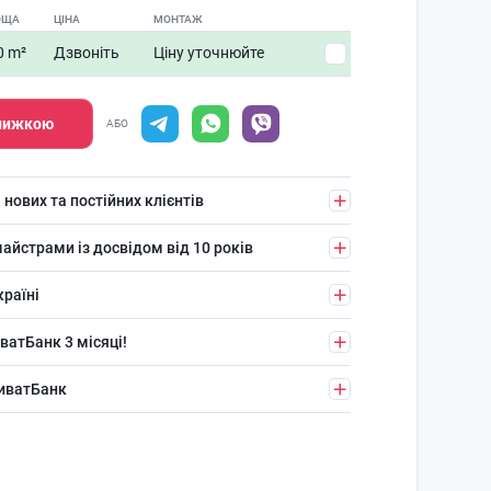
ОЩА
ЦІНА
МОНТАЖ
0 m²
Дзвоніть
Ціну уточнюйте
знижкою
АБО
 нових та постійних клієнтів
айстрами із досвідом від 10 років
країні
ватБанк 3 місяці!
риватБанк