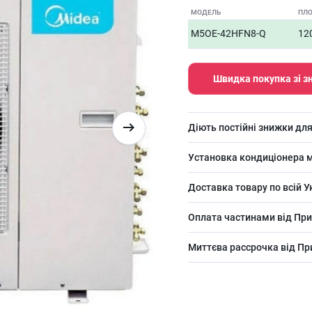
МОДЕЛЬ
ПЛ
M5OE-42HFN8-Q
12
Швидка покупка зі 
Діють постійні знижки для
Установка кондиціонера м
Доставка товару по всій У
Оплата частинами від При
Миттєва рассрочка від П