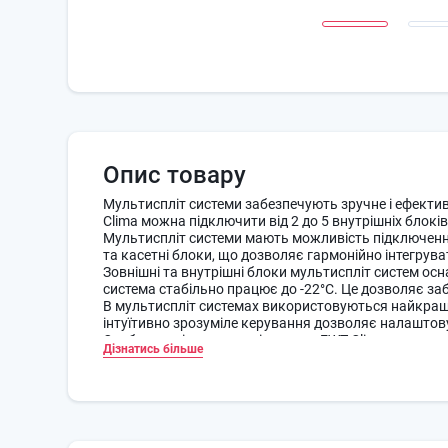
Опис товару
Мультиспліт системи забезпечують зручне і ефекти
Clima можна підключити від 2 до 5 внутрішніх блоків
Мультиспліт системи мають можливість підключення 
та касетні блоки, що дозволяє гармонійно інтегрувати
Зовнішні та внутрішні блоки мультиспліт систем ос
система стабільно працює до -22°C. Це дозволяє заб
В мультиспліт системах використовуються найкращі 
інтуїтивно зрозуміле керування дозволяє налаштов
Особливості мультиспліт систем EWT Clima
Дізнатись більше
Холодоагент R410