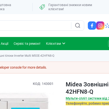
штовна
Гарантовані знижки новим
вка
клієнтам!
Акції
Сервіс та ремонт
Клієнтам
шні блоки Inverter Multi M5OE-42HFN8-Q
loper console for more details.
Midea Зовнішні 
КОД
143001
42HFN8-Q
Мульти-спліт системи від 2
Телефонуйте, робимо при