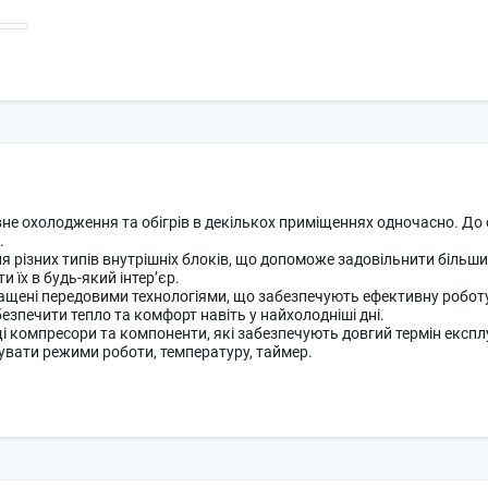
вне охолодження та обігрів в декількох приміщеннях одночасно. До
.
різних типів внутрішніх блоків, що допоможе задовільнити більшис
 їх в будь-який інтер’єр.
нащені передовими технологіями, що забезпечують ефективну роботу 
езпечити тепло та комфорт навіть у найхолодніші дні.
компресори та компоненти, які забезпечують довгий термін експлуа
увати режими роботи, температуру, таймер.