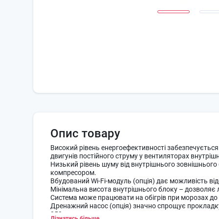
Опис товару
Високий рівень енергоефективності забезпечується
двигунів постійного струму у вентиляторах внутрішн
Низький рівень шуму від внутрішнього зовнішнього 
компресором.
Вбудований Wi-Fi-модуль (опція) дає можливість в
Мінімальна висота внутрішнього блоку – дозволяє л
Система може працювати на обігрів при морозах до -
Дренажний насос (опція) значно спрощує прокладку
850 мм.
Дізнатись більше