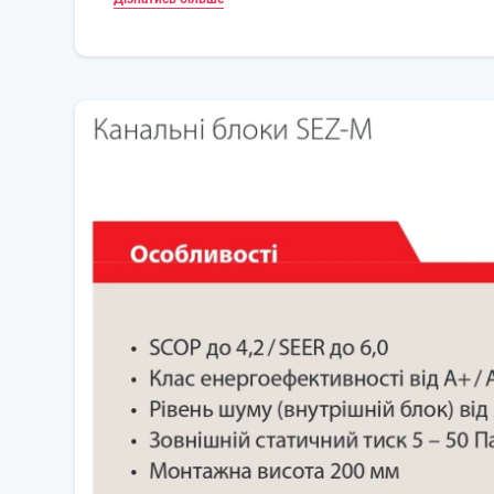
Різьбові з'єднання фреонової траси забезпечують в