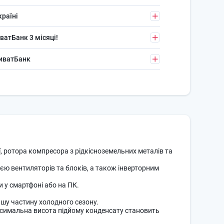
країні
ватБанк 3 місяці!
риватБанк
 ротора компресора з рідкісноземельних металів та
єю вентиляторів та блоків, а також інверторним
 у смартфоні або на ПК.
ьшу частину холодного сезону.
ксимальна висота підйому конденсату становить