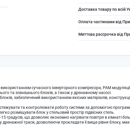
Доставка товару по всій У
Оплата частинами від При
Миттєва рассрочка від П
 використанням сучасного інверторного компресора, РАМ модуляції,
ього та зовнішнього блоків, а також у дренажному насосі.
блоків, забезпечений використанням якісних матеріалів, конструкці
ідстежувати та контролювати роботу системи за допомогою програми
егко розміщувати блок у стельовий простір підвісних стель.
15 градусів, що дозволяє економно нагрівати повітря в кімнаті біл
 дренажної траси, дозволяючи прокладати її вище рівня блоку, ма