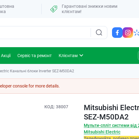
штовна
Гарантовані знижки новим
вка
клієнтам!
Акції
Сервіс та ремонт
Клієнтам
lectric Канальні блоки Inverter SEZ-M50DA2
loper console for more details.
Mitsubishi Elect
КОД
38007
SEZ-M50DA2
Мульти-спліт системи від 2
Mitsubishi Electric
Телефонуйте, робимо при