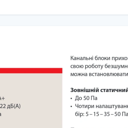
исоку швидкість монтажу і виключають витік холодоагенту через не