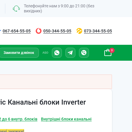
Телефонуйте нам з 9:00 до 21:00 (без
вихідних)
067-654-55-05
050-344-55-05
073-344-55-05
0
Замовити дзвінок
АБО
ric Канальні блоки Inverter
 до 6 внутр. блоків
Внутрішні блоки канальні
ємні знижки!