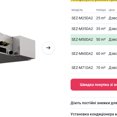
МОДЕЛЬ
ПЛОЩА
ЦІНА
SEZ-M25DA2
25 m²
Дзво
SEZ-M35DA2
35 m²
Дзво
SEZ-M50DA2
50 m²
Дзво
SEZ-M60DA2
60 m²
Дзво
SEZ-M71DA2
70 m²
Дзво
Швидка покупка зі 
Діють постійні знижки для
Установка кондиціонера м