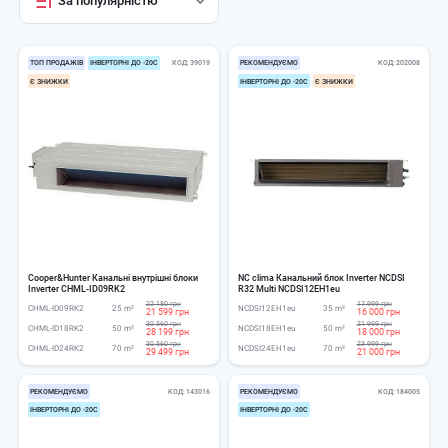
За популярністю
ТОП ПРОДАЖІВ
ІНВЕРТОРНІ ДО -20С
КОД
39019
РЕКОМЕНДУЄМО
КОД
202008
Є ЗНИЖКИ
ІНВЕРТОРНІ ДО -20С
Є ЗНИЖКИ
Cooper&Hunter Канальні внутрішні блоки
NC clima Канальний блок Inverter NCDSI
Inverter CHML-ID09RK2
R32 Multi NCDSI12EH1eu
22 180 грн
17 999 грн
CHML-ID09RK2
25 m²
NCDSI12EH1eu
35 m²
21 599 грн
16 000 грн
30 560 грн
21 999 грн
CHML-ID18RK2
50 m²
NCDSI18EH1eu
50 m²
28 199 грн
18 000 грн
30 560 грн
23 999 грн
CHML-ID24RK2
70 m²
NCDSI24EH1eu
70 m²
29 499 грн
21 000 грн
РЕКОМЕНДУЄМО
КОД
143016
РЕКОМЕНДУЄМО
КОД
184005
ІНВЕРТОРНІ ДО -20С
ІНВЕРТОРНІ ДО -20С