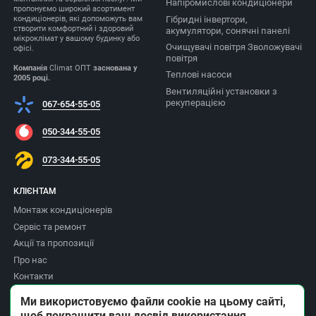
Напіромислові кондиціонери
пропонуємо широкий асортимент
Гібридні інвертори,
кондиціонерів, які допоможуть вам
створити комфортний і здоровий
акумулятори, сонячні панелі
мікроклімат у вашому будинку або
Очищувачі повітря Зволожувачі
офісі.
повітря
Компанія
Climat ОПТ
заснована у
Теплові насоси
2005 році.
Вентиляційні установки з
рекуперацією
067-654-55-05
050-344-55-05
073-344-55-05
КЛІЄНТАМ
Монтаж кондиціонерів
Сервіс та ремонт
Акції та пропозиції
Про нас
Контакти
Доставка та оплата
Ми використовуємо файли cookie на цьому сайті,
Повернення товару
щоб покращити ваш досвід використання