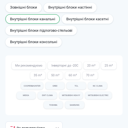
Зовнішні блоки
Внутрішні блоки настінні
Внутрішні блоки канальні
Внутрішні блоки касетні
Внутрішні блоки підлогово-стельові
Внутрішні блоки консольні
Ми рекомендуємо
Інверторні до -20С
20 m²
25 m²
35 m²
50 m²
60 m²
70 m²
COOPER&HUNTER
GREE
TCL
NC CLIMA
MIDEA
EWT CLIMA
MITSUBISHI HEAVY
MITSUBISHI ELECTRIC
TOSHIBA
SAMSUNG