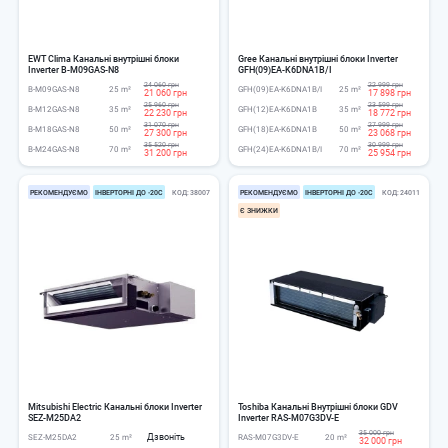
EWT Clima Канальні внутрішні блоки
Gree Канальні внутрішні блоки Inverter
Inverter B-M09GAS-N8
GFH(09)EA-K6DNA1B/I
24 060 грн
22 999 грн
B-M09GAS-N8
25 m²
GFH(09)EA-K6DNA1B/I
25 m²
21 060 грн
17 898 грн
25 960 грн
23 599 грн
B-M12GAS-N8
35 m²
GFH(12)EA-K6DNA1B
35 m²
22 230 грн
18 772 грн
31 070 грн
27 999 грн
B-M18GAS-N8
50 m²
GFH(18)EA-K6DNA1B
50 m²
27 300 грн
23 068 грн
35 520 грн
30 999 грн
B-M24GAS-N8
70 m²
GFH(24)EA-K6DNA1B/I
70 m²
31 200 грн
25 954 грн
РЕКОМЕНДУЄМО
ІНВЕРТОРНІ ДО -20С
КОД
38007
РЕКОМЕНДУЄМО
ІНВЕРТОРНІ ДО -20С
КОД
24011
Є ЗНИЖКИ
Mitsubishi Electric Канальні блоки Inverter
Toshiba Канальні Внутрішні блоки GDV
SEZ-M25DA2
Inverter RAS-M07G3DV-E
35 000 грн
Дзвоніть
SEZ-M25DA2
25 m²
RAS-M07G3DV-E
20 m²
32 000 грн