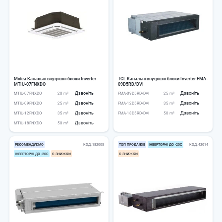
Midea Канальні внутрішні блоки Inverter
TCL Канальні внутрішні блоки Inverter FMA-
MTIU-07FNXDO
09D5RD/DVI
Дзвоніть
Дзвоніть
MTIU-07FNXDO
20 m²
FMA-09D5RD/DVI
25 m²
Дзвоніть
Дзвоніть
MTIU-09FNXDO
25 m²
FMA-12D5RD/DVI
35 m²
Дзвоніть
Дзвоніть
MTIU-12FNXDO
35 m²
FMA-18D5RD/DVI
50 m²
Дзвоніть
MTIU-18FNXDO
50 m²
РЕКОМЕНДУЄМО
КОД
182005
ТОП ПРОДАЖІВ
ІНВЕРТОРНІ ДО -20С
КОД
42014
ІНВЕРТОРНІ ДО -20С
Є ЗНИЖКИ
Є ЗНИЖКИ