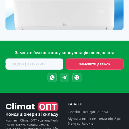
Замовте безкоштовну консультацію спеціаліста
Номер
Замовити дзвінок
телефону
КАТАЛОГ
Настінні кондиціонери
Мульти-спліт системи від 2 до
Компанія Climat ОПТ - це надійний
6 внутр. блоків
постачальник кондиціонерів,
монтажних та сервісних послуг. Ми