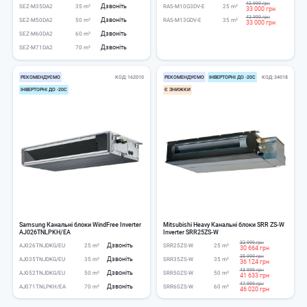
43 999 грн
Дзвоніть
SEZ-M35DA2
35 m²
RAS-M10G3DV-E
25 m²
33 000 грн
43 999 грн
Дзвоніть
SEZ-M50DA2
50 m²
RAS-M13GDV-E
35 m²
33 000 грн
Дзвоніть
SEZ-M60DA2
60 m²
Дзвоніть
SEZ-M71DA2
70 m²
РЕКОМЕНДУЄМО
КОД
162010
РЕКОМЕНДУЄМО
ІНВЕРТОРНІ ДО -20С
КОД
34018
ІНВЕРТОРНІ ДО -20С
Є ЗНИЖКИ
Samsung Канальні блоки WindFree Inverter
Mitsubishi Heavy Канальні блоки SRR ZS-W
AJ026TNLPKH/EA
Inverter SRR25ZS-W
32 999 грн
Дзвоніть
AJ026TNJDKG/EU
25 m²
SRR25ZS-W
25 m²
30 664 грн
38 999 грн
Дзвоніть
AJ035TNJDKG/EU
35 m²
SRR35ZS-W
35 m²
36 124 грн
43 999 грн
Дзвоніть
AJ052TNJDKG/EU
50 m²
SRR50ZS-W
50 m²
41 633 грн
47 999 грн
Дзвоніть
AJ071TNLPKH/EA
70 m²
SRR60ZS-W
60 m²
46 020 грн