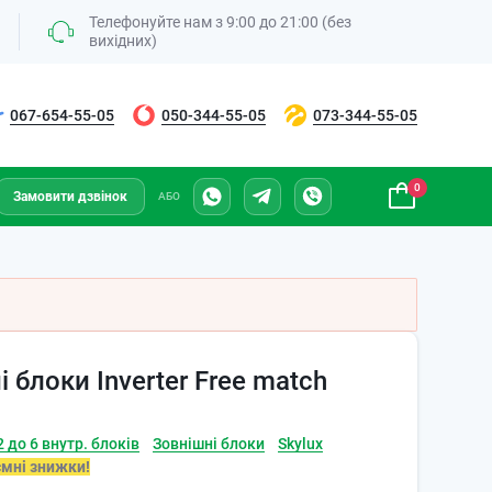
Телефонуйте нам з 9:00 до 21:00 (без
вихідних)
067-654-55-05
050-344-55-05
073-344-55-05
0
Замовити дзвінок
АБО
 блоки Inverter Free match
 до 6 внутр. блоків
Зовнішні блоки
Skylux
ємні знижки!