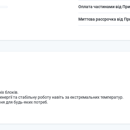
Оплата частинами від При
Миттєва рассрочка від П
 роки.
мартфон.
іх блоків.
енергії та стабільну роботу навіть за екстремальних температур.
ння для будь-яких потреб.