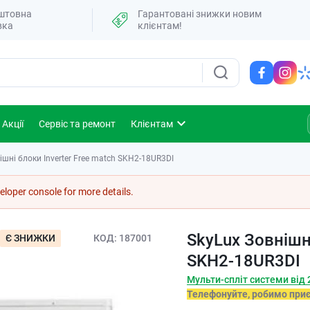
штовна
Гарантовані знижки новим
вка
клієнтам!
Акції
Сервіс та ремонт
Клієнтам
ішні блоки Inverter Free match SKH2-18UR3DI
loper console for more details.
SkyLux Зовнішні
Є ЗНИЖКИ
КОД
187001
SKH2-18UR3DI
Мульти-спліт системи від 2
Телефонуйте, робимо при