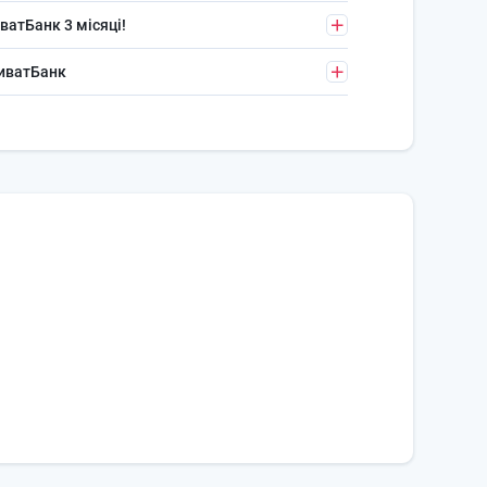
ватБанк 3 місяці!
риватБанк