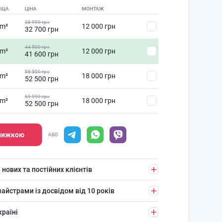
ОЩА
ЦІНА
МОНТАЖ
38 999 грн
 m²
12 000 грн
32 700 грн
44 500 грн
 m²
12 000 грн
41 600 грн
58 500 грн
 m²
18 000 грн
52 500 грн
69 999 грн
 m²
18 000 грн
52 500 грн
знижкою
АБО
 нових та постійних клієнтів
айстрами із досвідом від 10 років
країні