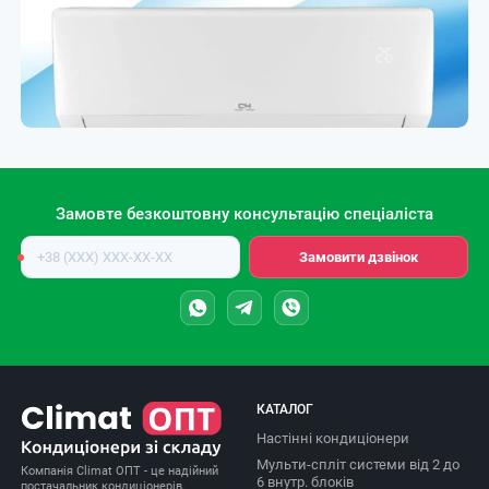
Замовте безкоштовну консультацію спеціаліста
Номер
Замовити дзвінок
телефону
КАТАЛОГ
Настінні кондиціонери
Мульти-спліт системи від 2 до
Компанія Climat ОПТ - це надійний
6 внутр. блоків
постачальник кондиціонерів,