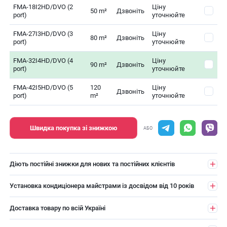
FMA-18I2HD/DVO (2
Ціну
50 m²
Дзвоніть
port)
уточнюйте
FMA-27I3HD/DVO (3
Ціну
80 m²
Дзвоніть
port)
уточнюйте
FMA-32I4HD/DVO (4
Ціну
90 m²
Дзвоніть
port)
уточнюйте
FMA-42I5HD/DVO (5
120
Ціну
Дзвоніть
port)
m²
уточнюйте
Швидка покупка зі знижкою
АБО
Діють постійні знижки для нових та постійних клієнтів
Установка кондиціонера майстрами із досвідом від 10 років
Доставка товару по всій Україні