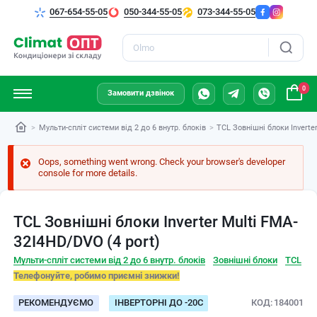
067-654-55-05
050-344-55-05
073-344-55-05
Пошук
0
Замовити дзвінок
Мульти-спліт системи від 2 до 6 внутр. блоків
TCL Зовнішні блоки Inverte
Oops, something went wrong. Check your browser's developer
console for more details.
TCL Зовнішні блоки Inverter Multi FMA-
32I4HD/DVO (4 port)
Мульти-спліт системи від 2 до 6 внутр. блоків
Зовнішні блоки
TCL
Телефонуйте, робимо приємні знижки!
РЕКОМЕНДУЄМО
ІНВЕРТОРНІ ДО -20С
КОД
184001