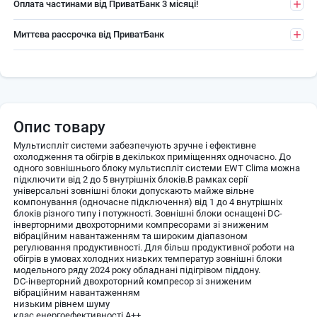
Оплата частинами від ПриватБанк 3 місяці!
Миттєва рассрочка від ПриватБанк
Опис товару
Мультиспліт системи забезпечують зручне і ефективне
охолодження та обігрів в декількох приміщеннях одночасно. До
одного зовнішнього блоку мультиспліт системи EWT Clima можна
підключити від 2 до 5 внутрішніх блоків.В рамках серії
універсальні зовнішні блоки допускають майже вільне
компонування (одночасне підключення) від 1 до 4 внутрішніх
блоків різного типу і потужності. Зовнішні блоки оснащені DС-
інверторними двохроторними компресорами зі зниженим
вібраційним навантаженням та широким діапазоном
регулювання продуктивності. Для більш продуктивної роботи на
обігрів в умовах холодних низьких температур зовнішні блоки
модельного ряду 2024 року обладнані підігрівом піддону.
DС-інверторний двохроторний компресор зі зниженим
вібраційним навантаженням
низьким рівнем шуму
клас енергоефективності А++