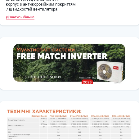
корпус з антикорозійним покриттям
7 швидкостей вентилятора
обладнані підігрівом піддону
Дізнатись більше
холодоагент R32
покриття Blue Fin
Робота на охолодження до -15°С
на обігрів до -25°С