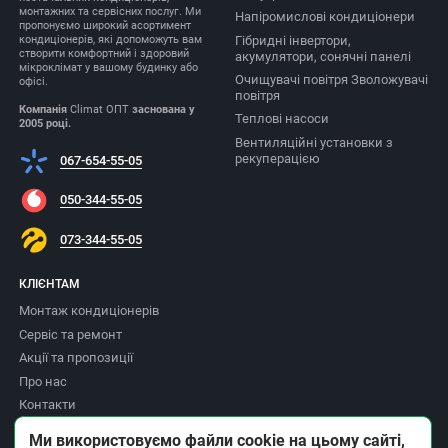
монтажних та сервісних послуг. Ми
Напіромислові кондиціонери
пропонуємо широкий асортимент
Гібридні інвертори,
кондиціонерів, які допоможуть вам
створити комфортний і здоровий
акумулятори, сонячні панелі
мікроклімат у вашому будинку або
Очищувачі повітря Зволожувачі
офісі.
повітря
Компанія
Climat ОПТ
заснована у
Теплові насоси
2005 році.
Вентиляційні установки з
рекуперацією
067-654-55-05
050-344-55-05
073-344-55-05
КЛІЄНТАМ
Монтаж кондиціонерів
Сервіс та ремонт
Акції та пропозиції
Про нас
Контакти
Доставка та оплата
Ми використовуємо файли cookie на цьому сайті,