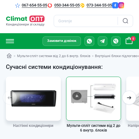
067-654-55-05
050-344-55-05
073-344-55-05
Пошук
0
Замовити дзвінок
Мульти-спліт системи від 2 до 6 внутр. блоків
Внутрішні блоки підлогово-
Сучасні системи кондиціонування:
Мульти-спліт системи від 2 до
Настінні кондиціонери
Напір
6 внутр. блоків