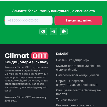
Замовте безкоштовну консультацію спеціаліста
Номер
Замовити дзвінок
телефону
КАТАЛОГ
Настінні кондиціонери
Мульти-спліт системи від 2 до
Компанія Climat ОПТ - це надійний
6 внутр. блоків
постачальник кондиціонерів,
монтажних та сервісних послуг. Ми
Напіромислові кондиціонери
пропонуємо широкий асортимент
Гібридні інвертори,
кондиціонерів, які допоможуть вам
створити комфортний і здоровий
акумулятори, сонячні панелі
мікроклімат у вашому будинку або
Очищувачі повітря Зволожувачі
офісі.
повітря
Компанія
Climat ОПТ
заснована у
Теплові насоси
2005 році.
Вентиляційні установки з