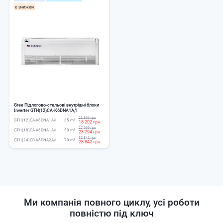
Є ЗНИЖКИ
Gree Підлогово-стельові внутрішні блоки
Inverter GTH(12)CA-K6DNA1A/I
23 599 грн
GTH(12)CA-K6DNA1A/I
35 m²
18 202 грн
27 999 грн
GTH(18)CA-K6DNA1A/I
50 m²
23 294 грн
32 842 грн
GTH(24)CB-K6DNA2A/I
70 m²
28 842 грн
Ми компанія повного циклу, усі роботи
повністю під ключ