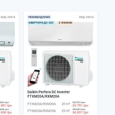
КОД
23014
РЕКОМЕНДУЄМО
КОД
23016
ІНВЕРТОРНІ ДО -20С
Є ЗНИЖКИ
Daikin Perfera DC Inverter
FTXM20A/RXM20A
481 грн
65 791 грн
FTXM20A/RXM20A
20 m²
 481 грн
63 791 грн
438 грн
68 837 грн
FTXM25A/RXM25A
25 m²
 438 грн
66 837 грн