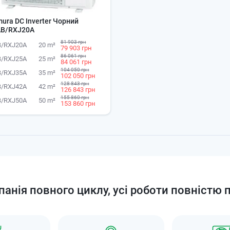
mura DC Inverter Чорний
B/RXJ20A
81 903 грн
B/RXJ20A
20 m²
79 903 грн
86 061 грн
B/RXJ25A
25 m²
84 061 грн
104 050 грн
B/RXJ35A
35 m²
102 050 грн
128 843 грн
B/RXJ42A
42 m²
126 843 грн
155 860 грн
B/RXJ50A
50 m²
153 860 грн
анія повного циклу, усі роботи повністю 