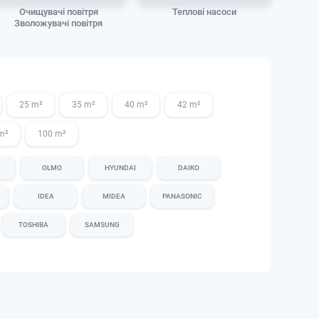
Очищувачі повітря
Теплові насоси
Венти
Зволожувачі повітря
25 m²
35 m²
40 m²
42 m²
m²
100 m²
OLMO
HYUNDAI
DAIKO
IDEA
MIDEA
PANASONIC
TOSHIBA
SAMSUNG