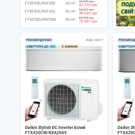
43 699 грн
FTXF35E/RXF35E
35 m²
41 770 грн
54 622 грн
FTXF42E/RXF42E
42 m²
49 935 грн
80 998 грн
FTXF50D/RXF50D
50 m²
75 567 грн
РЕКОМЕНДУЄМО
КОД
23017
РЕКОМЕН
ІНВЕРТОРНІ ДО -20С
Є ЗНИЖКИ
ІНВЕРТОРНІ
Daikin Stylish DC Inverter Білий
Daikin St
FTXA20CW/RXA20A9
FTXA20