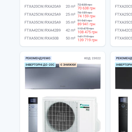
72 638 грн
FTXA20CW/RXA20A9
20 m²
FTXA20C
70 638 грн
76 159 грн
FTXA25CW/RXA25A9
25 m²
FTXA25C
74 159 грн
91 941 грн
FTXA35CW/RXA35A9
35 m²
FTXA35C
89 941 грн
110 475 грн
FTXA42CW/RXA42B9
42 m²
FTXA42C
108 475 грн
141 719 грн
FTXA50CW/RXA50B
50 m²
FTXA50C
139 719 грн
РЕКОМЕНДУЄМО
КОД
23022
РЕКОМЕН
ІНВЕРТОРНІ ДО -20С
Є ЗНИЖКИ
ІНВЕРТОРНІ