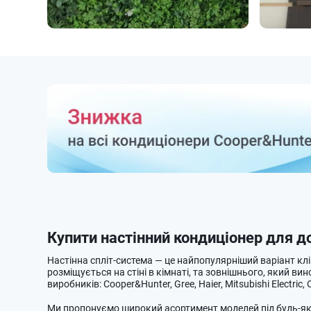
Купити настінний кондиціонер для до
Настінна спліт-система — це найпопулярніший варіант клі
розміщується на стіні в кімнаті, та зовнішнього, який ви
виробників: Cooper&Hunter, Gree, Haier, Mitsubishi Electric,
Ми пропонуємо широкий асортимент моделей під будь-яки