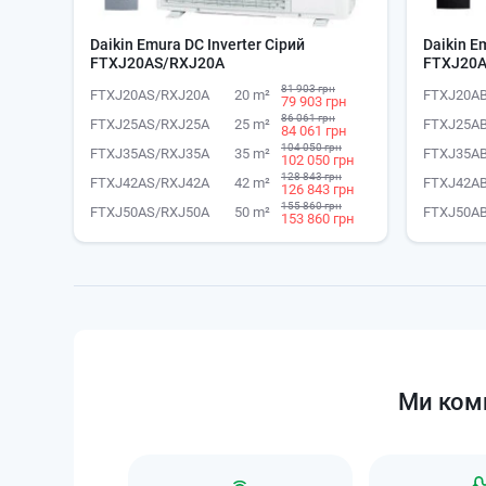
Daikin Emura DC Inverter Сірий
Daikin E
FTXJ20AS/RXJ20A
FTXJ20A
81 903 грн
FTXJ20AS/RXJ20A
20 m²
FTXJ20A
79 903 грн
86 061 грн
FTXJ25AS/RXJ25A
25 m²
FTXJ25A
84 061 грн
104 050 грн
FTXJ35AS/RXJ35A
35 m²
FTXJ35A
102 050 грн
128 843 грн
FTXJ42AS/RXJ42A
42 m²
FTXJ42A
126 843 грн
155 860 грн
FTXJ50AS/RXJ50A
50 m²
FTXJ50A
153 860 грн
Ми комп