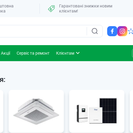
штовна
Гарантовані знижки новим
вка
клієнтам!
Акції
Сервіс та ремонт
Клієнтам
я: