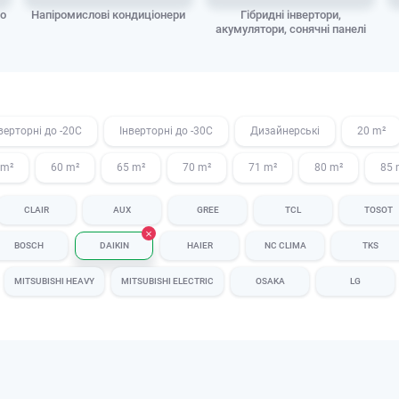
до
Напіромислові кондиціонери
Гібридні інвертори,
акумулятори, сонячні панелі
верторні до -20С
Інверторні до -30С
Дизайнерські
20 m²
 m²
60 m²
65 m²
70 m²
71 m²
80 m²
85 
CLAIR
AUX
GREE
TCL
TOSOT
BOSCH
DAIKIN
HAIER
NC CLIMA
TKS
MITSUBISHI HEAVY
MITSUBISHI ELECTRIC
OSAKA
LG