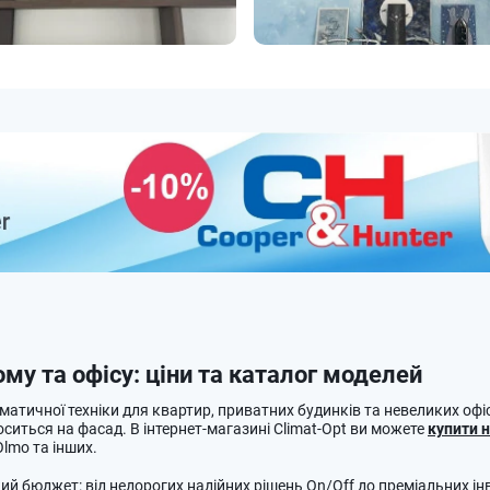
му та офісу: ціни та каталог моделей
матичної техніки для квартир, приватних будинків та невеликих офіс
носиться на фасад. В інтернет-магазині Climat-Opt ви можете
купити 
 Olmo та інших.
й бюджет: від недорогих надійних рішень On/Off до преміальних ін