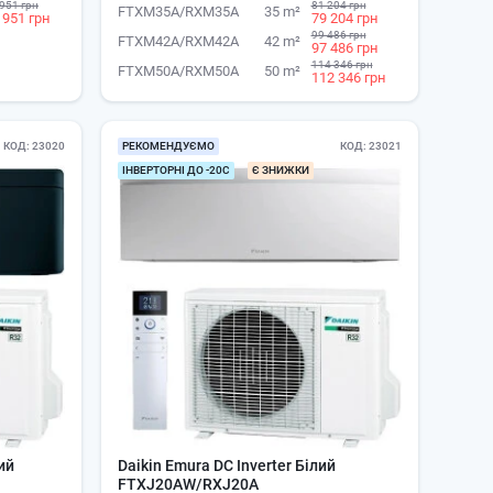
951 грн
81 204 грн
FTXM35A/RXM35A
35 m²
 951 грн
79 204 грн
99 486 грн
FTXM42A/RXM42A
42 m²
97 486 грн
114 346 грн
FTXM50A/RXM50A
50 m²
112 346 грн
КОД
23020
РЕКОМЕНДУЄМО
КОД
23021
ІНВЕРТОРНІ ДО -20С
Є ЗНИЖКИ
ний
Daikin Emura DC Inverter Білий
FTXJ20AW/RXJ20A