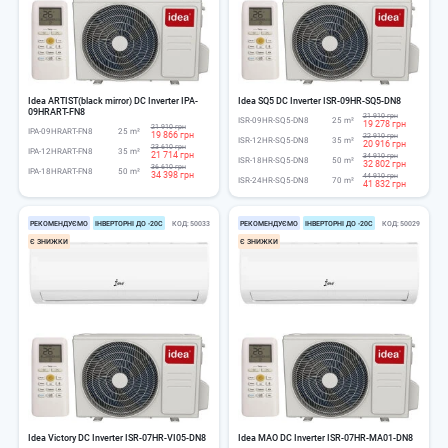
Idea ARTIST(black mirror) DC Inverter IPA-
Idea SQ5 DC Inverter ISR-09HR-SQ5-DN8
09HRART-FN8
21 910 грн
ISR-09HR-SQ5-DN8
25 m²
19 278 грн
21 910 грн
IPA-09HRART-FN8
25 m²
19 866 грн
22 910 грн
ISR-12HR-SQ5-DN8
35 m²
20 916 грн
23 610 грн
IPA-12HRART-FN8
35 m²
21 714 грн
34 910 грн
ISR-18HR-SQ5-DN8
50 m²
32 802 грн
36 610 грн
IPA-18HRART-FN8
50 m²
34 398 грн
44 910 грн
ISR-24HR-SQ5-DN8
70 m²
41 832 грн
РЕКОМЕНДУЄМО
ІНВЕРТОРНІ ДО -20С
КОД
50033
РЕКОМЕНДУЄМО
ІНВЕРТОРНІ ДО -20С
КОД
50029
Є ЗНИЖКИ
Є ЗНИЖКИ
Idea Victory DC Inverter ISR-07HR-VI05-DN8
Idea MAO DC Inverter ISR-07HR-MA01-DN8