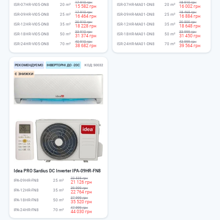
17 910 грн
18 910 грн
ISR-07HR-VI05-DN8
20 m²
ISR-07HR-MA01-DN8
20 m²
15 582 грн
16 002 грн
17 910 грн
18 465 грн
ISR-09HR-VI05-DN8
25 m²
ISR-09HR-MA01-DN8
25 m²
16 464 грн
16 884 грн
20 910 грн
20 500 грн
ISR-12HR-VI05-DN8
35 m²
ISR-12HR-MA01-DN8
35 m²
18 228 грн
18 648 грн
33 910 грн
33 999 грн
ISR-18HR-VI05-DN8
50 m²
ISR-18HR-MA01-DN8
50 m²
31 374 грн
31 450 грн
40 910 грн
43 999 грн
ISR-24HR-VI05-DN8
70 m²
ISR-24HR-MA01-DN8
70 m²
38 682 грн
39 564 грн
РЕКОМЕНДУЄМО
ІНВЕРТОРНІ ДО -20С
КОД
50032
Є ЗНИЖКИ
Idea PRO Sardius DC Inverter IPA-09HR-FN8
22 535 грн
IPA-09HR-FN8
25 m²
21 126 грн
39 999 грн
IPA-12HR-FN8
35 m²
22 764 грн
37 999 грн
IPA-18HR-FN8
50 m²
35 520 грн
47 999 грн
IPA-24HR-FN8
70 m²
44 030 грн