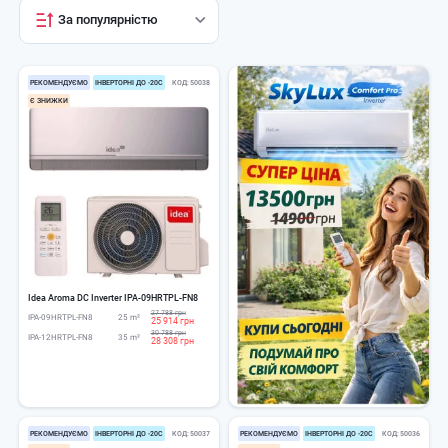
За популярністю
РЕКОМЕНДУЄМО
ІНВЕРТОРНІ ДО -20С
КОД
50038
Є ЗНИЖКИ
Idea Aroma DC Inverter IPA-09HRTPL-FN8
27 788 грн
IPA-09HRTPL-FN8
25 m²
25 914 грн
30 788 грн
IPA-12HRTPL-FN8
35 m²
28 308 грн
РЕКОМЕНДУЄМО
ІНВЕРТОРНІ ДО -20С
КОД
50037
РЕКОМЕНДУЄМО
ІНВЕРТОРНІ ДО -20С
КОД
50036