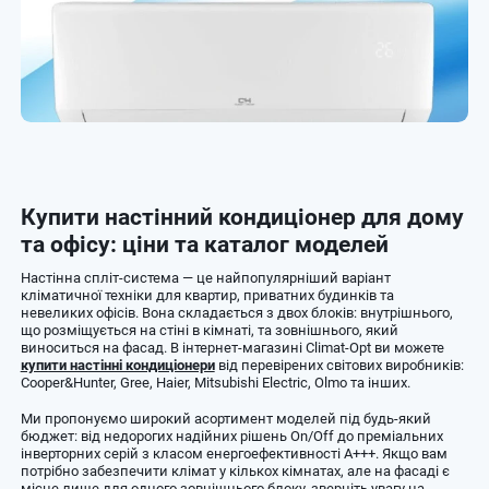
Купити настінний кондиціонер для дому
та офісу: ціни та каталог моделей
Настінна спліт-система — це найпопулярніший варіант
кліматичної техніки для квартир, приватних будинків та
невеликих офісів. Вона складається з двох блоків: внутрішнього,
що розміщується на стіні в кімнаті, та зовнішнього, який
виноситься на фасад. В інтернет-магазині Climat-Opt ви можете
купити настінні кондиціонери
від перевірених світових виробників:
Cooper&Hunter, Gree, Haier, Mitsubishi Electric, Olmo та інших.
Ми пропонуємо широкий асортимент моделей під будь-який
бюджет: від недорогих надійних рішень On/Off до преміальних
інверторних серій з класом енергоефективності А+++. Якщо вам
потрібно забезпечити клімат у кількох кімнатах, але на фасаді є
місце лише для одного зовнішнього блоку, зверніть увагу на