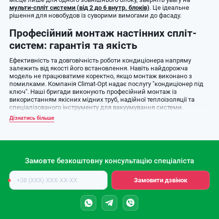
мульти-спліт системи (від 2 до 6 внутр. блоків)
. Це ідеальне
рішення для новобудов із суворими вимогами до фасаду.
Професійний монтаж настінних спліт-
систем: гарантія та якість
Ефективність та довговічність роботи кондиціонера напряму
залежить від якості його встановлення. Навіть найдорожча
модель не працюватиме коректно, якщо монтаж виконано з
помилками. Компанія Climat-Opt надає послугу "кондиціонер під
ключ". Наші бригади виконують професійний монтаж із
використанням якісних мідних труб, надійної теплоізоляції та
спеціалізованого інструменту для вакуумування системи.
Дізнатись більше
Для великих комерційних приміщень, магазинів чи ресторанів, де
потужності побутових моделей недостатньо, ми рекомендуємо
розглянути
напівпромислові кондиціонери
(касетні, канальні або
підлогово-стельові), які також можна замовити з професійною
установкою та налаштуванням.
Замовте безкоштовну консультацію спеціаліста
Інверторні чи звичайні кондиціонери: що
Номер
Замовити дзвінок
телефону
обрати для економії?
При виборі техніки важливо розуміти різницю в технологіях.
Звичайні (On/Off) моделі працюють циклічно, вмикаючись на
повну потужність, що збільшує навантаження на мережу.