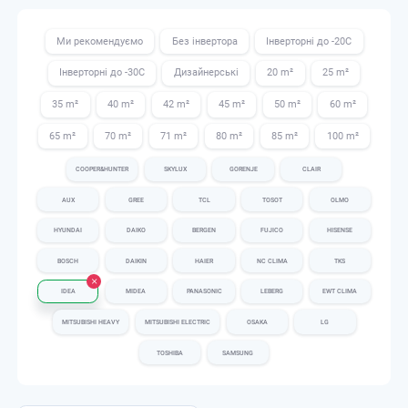
Ми рекомендуємо
Без інвертора
Інверторні до -20С
Інверторні до -30С
Дизайнерські
20 m²
25 m²
35 m²
40 m²
42 m²
45 m²
50 m²
60 m²
65 m²
70 m²
71 m²
80 m²
85 m²
100 m²
COOPER&HUNTER
SKYLUX
GORENJE
CLAIR
AUX
GREE
TCL
TOSOT
OLMO
HYUNDAI
DAIKO
BERGEN
FUJICO
HISENSE
BOSCH
DAIKIN
HAIER
NC CLIMA
TKS
IDEA
MIDEA
PANASONIC
LEBERG
EWT CLIMA
MITSUBISHI HEAVY
MITSUBISHI ELECTRIC
OSAKA
LG
TOSHIBA
SAMSUNG