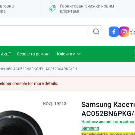
штовна
Гарантовані знижки новим
вка
клієнтам!
Акції
Сервіс та ремонт
Клієнтам
verter 360 AC052BN6PKG/EU AC052BXAPKG/EU
loper console for more details.
Samsung Касетні
КОД
19213
AC052BN6PKG/
Напіромислові кондиціон
Samsung
Телефонуйте, робимо при