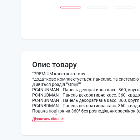
Опис товару
"PREMIUM касетного типу
*додатково комплектується: панеллю, та системою к
Дивіться розділ ""Опції"""
PC4NUNMAN Панель декоративна касс. 360,
PC4NUDMAN Панель декоративна касс. 360,
PC4NBNMAN Панель декоративна касс. 360,
PC4NBDMAN Панель декоративна касс. 360, 
Подача повітря на 360° без розподільних заслінок (
Інверторний компресор;
Дізнатись більше
Елегантний дизайн;
Рівномірна циркуляція повітря та охолодження в кож
Декілька режимів дифузії повітря;
Найпростіше та інтуїтивно зрозуміле управління;