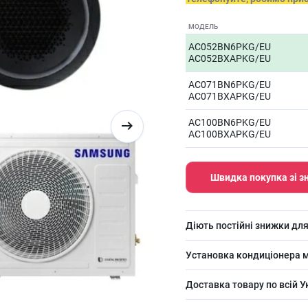
МОДЕЛЬ
AC052BN6PKG/EU
AC052BXAPKG/EU
AC071BN6PKG/EU
AC071BXAPKG/EU
AC100BN6PKG/EU
AC100BXAPKG/EU
Швидка покупка зі 
Діють постійні знижки для
Установка кондиціонера м
Доставка товару по всій У