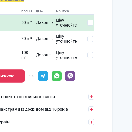
ПЛОЩА
ЦІНА
МОНТАЖ
Ціну
50 m²
Дзвоніть
уточнюйте
Ціну
70 m²
Дзвоніть
уточнюйте
100
Ціну
Дзвоніть
m²
уточнюйте
знижкою
АБО
 нових та постійних клієнтів
айстрами із досвідом від 10 років
країні