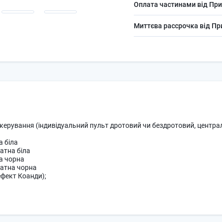
Оплата частинами від При
Миттєва рассрочка від П
ерування (індивідуальний пульт дротовий чи бездротовий, централь
 кругла біла
 квадратна біла
 кругла чорна
квадратна чорна
ефект Коанди);
ній точці;