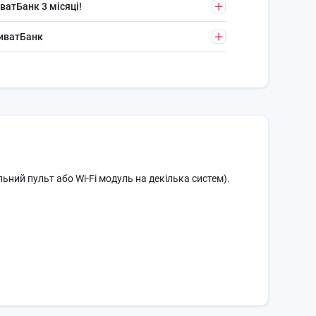
ватБанк 3 місяці!
риватБанк
ний пульт або Wi-Fi модуль на декілька систем).