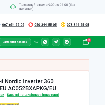
Телефонуйте нам з 9:00 до 21:00 (без
вихідних)
067-654-55-05
050-344-55-05
073-344-55-05
0
Замовити дзвінок
АБО
 Nordic Inverter 360
EU AC052BXAPKG/EU
ери
Касетні кондиціонери інверторні
ємні знижки!