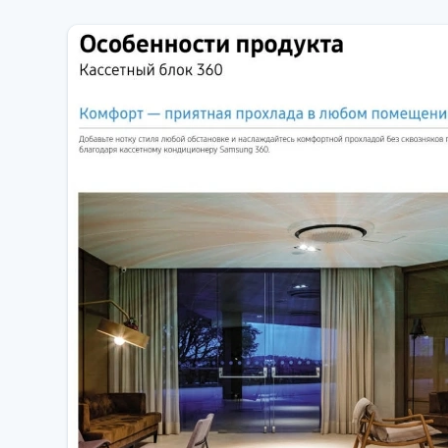
Клас енергоспоживання SEER A++;
Холодоагент R32;
Вентилятор із інверторним двигуном;
без втрати навантаження;
Вбудований дренажний насос для конденсату;
Додатково комплектується панеллю та системою кер