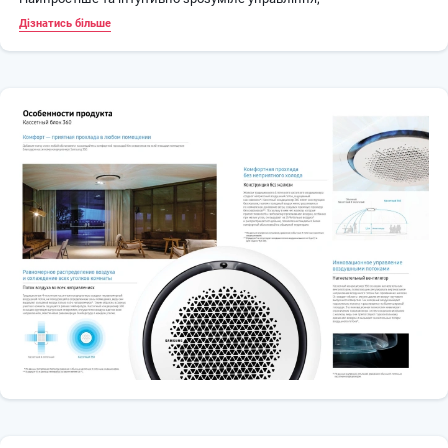
Клас енергоспоживання SEER A++;
Дізнатись більше
Холодоагент R32;
Вентилятор із інверторним двигуном;
без втрати навантаження;
Вбудований дренажний насос для конденсату;
Додатково комплектується панеллю та системою керування
(індивідуальний пульт дротовий або бездротовий, центральний
пульт або модуль Wi-Fi на кілька систем).