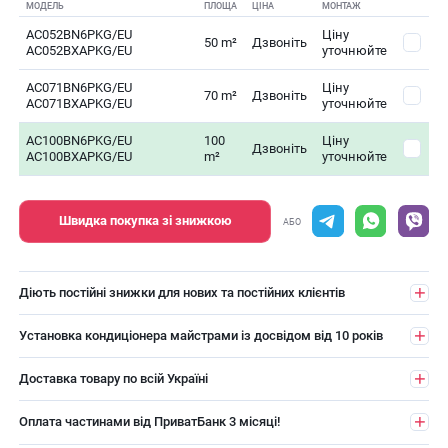
МОДЕЛЬ
ПЛОЩА
ЦІНА
МОНТАЖ
AC052BN6PKG/EU
Ціну
50 m²
Дзвоніть
AC052BXAPKG/EU
уточнюйте
AC071BN6PKG/EU
Ціну
70 m²
Дзвоніть
AC071BXAPKG/EU
уточнюйте
AC100BN6PKG/EU
100
Ціну
Дзвоніть
AC100BXAPKG/EU
m²
уточнюйте
Швидка покупка зі знижкою
АБО
Діють постійні знижки для нових та постійних клієнтів
Установка кондиціонера майстрами із досвідом від 10 років
Доставка товару по всій Україні
Оплата частинами від ПриватБанк 3 місяці!