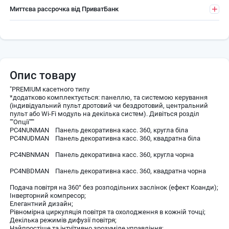
Миттєва рассрочка від ПриватБанк
Опис товару
"PREMIUM касетного типу
*додатково комплектується: панеллю, та системою керування
(індивідуальний пульт дротовий чи бездротовий, центральний
пульт або Wi-Fi модуль на декілька систем). Дивіться розділ
""Опції"""
PC4NUNMAN Панель декоративна касс. 360, кругла біла
PC4NUDMAN Панель декоративна касс. 360, квадратна біла
PC4NBNMAN Панель декоративна касс. 360, кругла чорна
PC4NBDMAN Панель декоративна касс. 360, квадратна чорна
Подача повітря на 360° без розподільних заслінок (ефект Коанди);
Інверторний компресор;
Елегантний дизайн;
Рівномірна циркуляція повітря та охолодження в кожній точці;
Декілька режимів дифузії повітря;
Найпростіше та інтуїтивно зрозуміле управління;