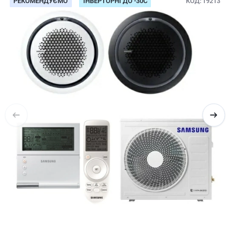
РЕКОМЕНДУЄМО
ІНВЕРТОРНІ ДО -30С
КОД
19213