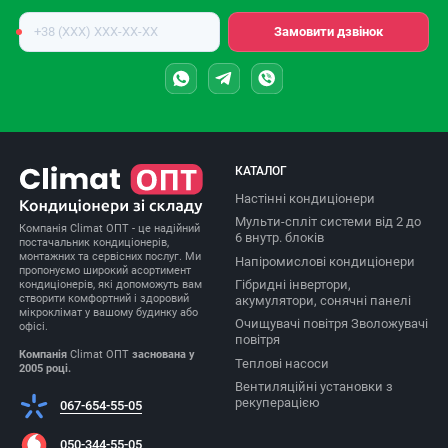
Номер
Замовити дзвінок
телефону
КАТАЛОГ
Настінні кондиціонери
Мульти-спліт системи від 2 до
Компанія Climat ОПТ - це надійний
6 внутр. блоків
постачальник кондиціонерів,
монтажних та сервісних послуг. Ми
Напіромислові кондиціонери
пропонуємо широкий асортимент
Гібридні інвертори,
кондиціонерів, які допоможуть вам
створити комфортний і здоровий
акумулятори, сонячні панелі
мікроклімат у вашому будинку або
Очищувачі повітря Зволожувачі
офісі.
повітря
Компанія
Climat ОПТ
заснована у
Теплові насоси
2005 році.
Вентиляційні установки з
рекуперацією
067-654-55-05
050-344-55-05