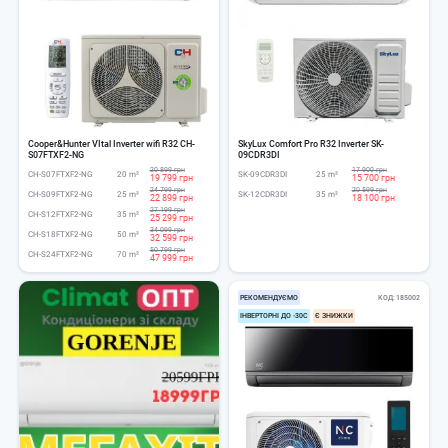
Cooper&Hunter VItal Inverter wifi R32 CH-
SkyLux Comfort Pro R32 Inverter SK-
S07FTXF2-NG
09CDR3DI
20 899 грн
17 900 грн
CH-S07FTXF2-NG
20 m²
SK-09CDR3DI
25 m²
19 799 грн
15 700 грн
24 799 грн
20 599 грн
CH-S09FTXF2-NG
25 m²
SK-12CDR3DI
35 m²
22 899 грн
18 100 грн
27 199 грн
CH-S12FTXF2-NG
35 m²
25 299 грн
34 099 грн
CH-S18FTXF2-NG
50 m²
32 599 грн
50 799 грн
CH-S24FTXF2-NG
70 m²
47 999 грн
РЕКОМЕНДУЄМО
КОД
185002
ІНВЕРТОРНІ ДО -30С
Є ЗНИЖКИ