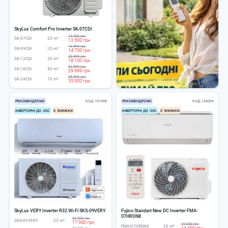
SkyLux Comfort Pro Inverter SK-07CDI
14 900 грн
SK-07CDI
20 m²
13 500 грн
16 599 грн
SK-09CDI
25 m²
14 700 грн
20 599 грн
SK-12CDI
35 m²
18 100 грн
32 599 грн
SK-18CDI
50 m²
29 999 грн
38 599 грн
SK-24CDI
70 m²
35 000 грн
РЕКОМЕНДУЄМО
КОД
181008
РЕКОМЕНДУЄМО
КОД
154004
ІНВЕРТОРНІ ДО -20С
Є ЗНИЖКИ
ІНВЕРТОРНІ ДО -20С
Є ЗНИЖКИ
SkyLux VERY Inverter R32 Wi-Fi SKS-09VERY
Fujico Standart New DC Іnverter FMA-
07HRDN8
20 000 грн
SKS-09VERY
25 m²
17 900 грн
16 650 грн
FMA-07HRDN8
20 m²
14 499 грн