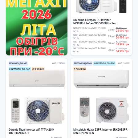
NC clima Liverpool DC Inverter
NCI09EHLIw1eu/NCO09EHLIw1eu
NCI09EHLIw1eu/NCO09EHLI
26 999 грн
25 m²
25 999 грн
w1eu
NCI12EHLIw1eu/NCO12EHLI
28 999 грн
35 m²
26 999 грн
w1eu
NCI18EHLIw1eu/NCO18EHLI
47 999 грн
50 m²
44 999 грн
w1eu
NCI24EHLIw1eu/NCO24EHLI
57 999 грн
70 m²
54 999 грн
w1eu
РЕКОМЕНДУЄМО
КОД
178003
РЕКОМЕНДУЄМО
ІНВЕРТОРНІ ДО -20С
КОД
18010
ІНВЕРТОРНІ ДО -30С
Є ЗНИЖКИ
Є ЗНИЖКИ
Gorenje Titan Inverter Wifi TITAN26IN
Mitsubishi Heavy ZSPR Inverter SRK20ZSPR-
TR/TITAN26OUT
S/SRC20ZSPR-S
31 599 грн
28 999 грн