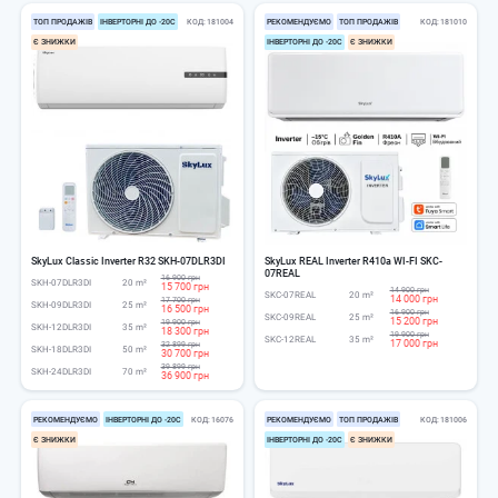
ТОП ПРОДАЖІВ
ІНВЕРТОРНІ ДО -20С
КОД
181004
РЕКОМЕНДУЄМО
ТОП ПРОДАЖІВ
КОД
181010
Є ЗНИЖКИ
ІНВЕРТОРНІ ДО -20С
Є ЗНИЖКИ
SkyLux Classic Inverter R32 SKH-07DLR3DI
SkyLux REAL Inverter R410a WI-FI SKC-
07REAL
16 900 грн
SKH-07DLR3DI
20 m²
15 700 грн
14 900 грн
SKC-07REAL
20 m²
14 000 грн
17 700 грн
SKH-09DLR3DI
25 m²
16 500 грн
16 900 грн
SKC-09REAL
25 m²
15 200 грн
19 900 грн
SKH-12DLR3DI
35 m²
18 300 грн
19 900 грн
SKC-12REAL
35 m²
17 000 грн
32 899 грн
SKH-18DLR3DI
50 m²
30 700 грн
39 899 грн
SKH-24DLR3DI
70 m²
36 900 грн
РЕКОМЕНДУЄМО
ІНВЕРТОРНІ ДО -20С
КОД
16076
РЕКОМЕНДУЄМО
ТОП ПРОДАЖІВ
КОД
181006
Є ЗНИЖКИ
ІНВЕРТОРНІ ДО -20С
Є ЗНИЖКИ