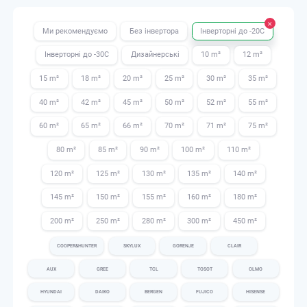
Ми рекомендуємо
Без інвертора
Інверторні до -20С
Інверторні до -30С
Дизайнерські
10 m²
12 m²
15 m²
18 m²
20 m²
25 m²
30 m²
35 m²
40 m²
42 m²
45 m²
50 m²
52 m²
55 m²
60 m²
65 m²
66 m²
70 m²
71 m²
75 m²
80 m²
85 m²
90 m²
100 m²
110 m²
120 m²
125 m²
130 m²
135 m²
140 m²
145 m²
150 m²
155 m²
160 m²
180 m²
200 m²
250 m²
280 m²
300 m²
450 m²
COOPER&HUNTER
SKYLUX
GORENJE
CLAIR
AUX
GREE
TCL
TOSOT
OLMO
HYUNDAI
DAIKO
BERGEN
FUJICO
HISENSE