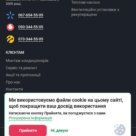
Теплові насоси
2005 році.
Вентиляційні установки з
рекуперацією
067-654-55-05
050-344-55-05
073-344-55-05
КЛІЄНТАМ
Монтаж кондиціонерів
Сервіс та ремонт
Акції та пропозиції
Про нас
Контакти
Доставка та оплата
Ми використовуємо файли cookie на цьому сайті,
Повернення товару
щоб покращити ваш досвід використання
Політика приватності
Натискаючи кнопку Прийняти, ви погоджуєтеся з нами.
Розширена інформація
Прийняти
Ні, дякую
© Інтернет-магазин Climat ОПТ - продажа