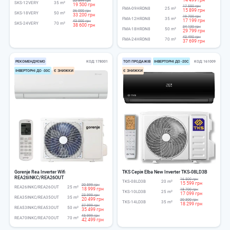
22 599 грн
SKS-12VERY
35 m²
19 500 грн
17 550 грн
FMA-09HRDN8
25 m²
15 899 грн
36 000 грн
SKS-18VERY
50 m²
33 200 грн
19 700 грн
FMA-12HRDN8
35 m²
17 199 грн
43 000 грн
SKS-24VERY
70 m²
38 600 грн
34 130 грн
FMA-18HRDN8
50 m²
29 799 грн
43 490 грн
FMA-24HRDN8
70 m²
37 699 грн
РЕКОМЕНДУЄМО
КОД
178001
ТОП ПРОДАЖІВ
ІНВЕРТОРНІ ДО -20С
КОД
161009
ІНВЕРТОРНІ ДО -30С
Є ЗНИЖКИ
Є ЗНИЖКИ
Gorenje Rea Inverter Wifi
TKS Серія Elba New Inverter TKS-08LD3B
REA26INKC/REA26OUT
16 500 грн
TKS-08LD3B
20 m²
15 599 грн
20 599 грн
REA26INKC/REA26OUT
25 m²
18 999 грн
18 700 грн
TKS-10LD3B
25 m²
17 099 грн
23 999 грн
REA35INKC/REA35OUT
35 m²
20 499 грн
20 300 грн
TKS-14LD3B
35 m²
18 299 грн
37 999 грн
REA53INKC/REA53OUT
50 m²
35 499 грн
45 999 грн
REA70INKC/REA70OUT
70 m²
42 499 грн