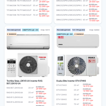
TITAN26IN TR/TITAN26OUT
25 m²
SRK20ZSPR-S/SRC20ZSPR-S
20 m²
29 499 грн
26 000 грн
35 599 грн
30 999 грн
TITAN35IN TR/TITAN35OUT
35 m²
SRK25ZSPR-S/SRC25ZSPR-S
25 m²
32 099 грн
28 000 грн
47 299 грн
34 999 грн
TITAN53IN TR/TITAN53OUT
50 m²
SRK35ZSPR-S/SRC35ZSPR-S
35 m²
44 599 грн
32 000 грн
55 299 грн
56 999 грн
TITAN70IN TR/TITAN70OUT
70 m²
SRK45ZSPR-S/SRC45ZSPR-S
45 m²
52 499 грн
54 000 грн
78 999 грн
SRK63ZSPR-S/SRC63ZSPR-S
60 m²
75 000 грн
РЕКОМЕНДУЄМО
ІНВЕРТОРНІ ДО -20С
КОД
13019
РЕКОМЕНДУЄМО
ТОП ПРОДАЖІВ
КОД
160002
Є ЗНИЖКИ
ІНВЕРТОРНІ ДО -20С
Є ЗНИЖКИ
Toshiba Seiya J2KVG UA Inverter RAS-
Osaka Elite Inverter STV-07HH3
B07J2KVG-UA
15 900 грн
STV-07HH3
20 m²
14 310 грн
31 855 грн
RAS-B07J2KVG-UA
20 m²
29 999 грн
16 600 грн
STV-09HH3
25 m²
14 940 грн
33 999 грн
RAS-B10J2KVG-UA
25 m²
31 999 грн
18 300 грн
STV-12HH3
35 m²
16 470 грн
27 999 грн
RAS-B13J2KVG-UA
35 m²
30 999 грн
35 790 грн
STV-18HH3
50 m²
31 311 грн
45 999 грн
RAS-B16J2KVG-UA
40 m²
42 999 грн
43 567 грн
STV-24HH3
70 m²
39 210 грн
53 999 грн