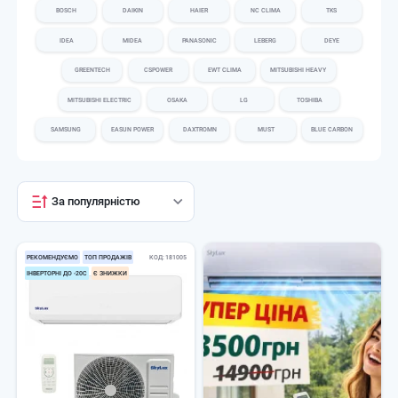
BOSCH
DAIKIN
HAIER
NC CLIMA
TKS
IDEA
MIDEA
PANASONIC
LEBERG
DEYE
GREENTECH
CSPOWER
EWT CLIMA
MITSUBISHI HEAVY
MITSUBISHI ELECTRIC
OSAKA
LG
TOSHIBA
SAMSUNG
EASUN POWER
DAXTROMN
MUST
BLUE CARBON
За популярністю
РЕКОМЕНДУЄМО
ТОП ПРОДАЖІВ
КОД
181005
ІНВЕРТОРНІ ДО -20С
Є ЗНИЖКИ