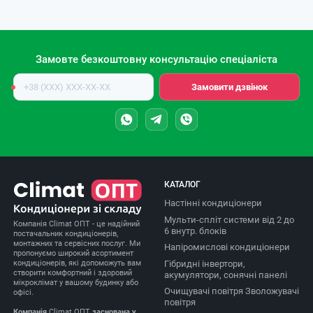
Замовте безкоштовну консультацію спеціаліста
Номер
Замовити дзвінок
телефону
КАТАЛОГ
Настінні кондиціонери
Мульти-спліт системи від 2 до
Компанія Climat ОПТ - це надійний
6 внутр. блоків
постачальник кондиціонерів,
монтажних та сервісних послуг. Ми
Напіромислові кондиціонери
пропонуємо широкий асортимент
Гібридні інвертори,
кондиціонерів, які допоможуть вам
створити комфортний і здоровий
акумулятори, сонячні панелі
мікроклімат у вашому будинку або
Очищувачі повітря Зволожувачі
офісі.
повітря
Компанія
Climat ОПТ
заснована у