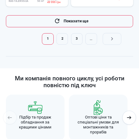
RAS-18J2KVG-UA
50 m²
49 999 грн
Розбивка
Показати ще
на
сторінки
…
1
2
3
Поточна
Page
Page
сторінка
Ми компанія повного циклу, усі роботи
повністю під ключ
Підбір та продаж
Оптові ціни та
обладнання за
спеціальні умови для
кращими цінами
монтажників та
прорабів